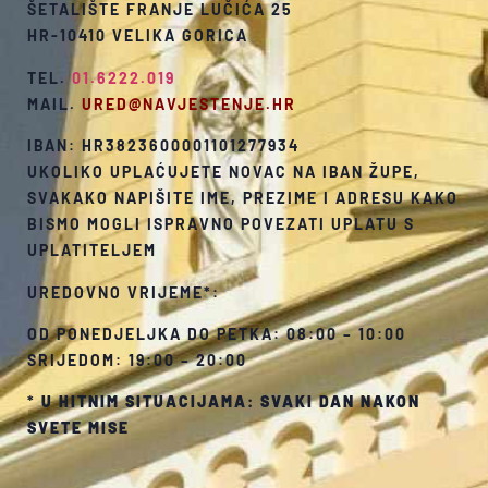
ŠETALIŠTE FRANJE LUČIĆA 25
HR-10410 VELIKA GORICA
TEL.
01.6222.019
MAIL.
URED@NAVJESTENJE.HR
IBAN: HR3823600001101277934
UKOLIKO UPLAĆUJETE NOVAC NA IBAN ŽUPE,
SVAKAKO NAPIŠITE IME, PREZIME I ADRESU KAKO
BISMO MOGLI ISPRAVNO POVEZATI UPLATU S
UPLATITELJEM
UREDOVNO VRIJEME*:
OD PONEDJELJKA DO PETKA: 08:00 – 10:00
SRIJEDOM: 19:00 – 20:00
*
U HITNIM SITUACIJAMA: SVAKI DAN NAKON
SVETE MISE