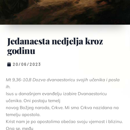
Jedanaesta nedjelja kroz
godinu
20/06/2023
Mt 9,36-10,8 Dozva dvanaestoricu svojih učenika i posla
ih.
Isus u današnjem evanđelju izabire Dvanaestoricu
učenika. Oni postaju temelj
novog Božjeg naroda, Crkve. Mi smo Crkva nazidana na
temelju apostola.
Krist nam je po apostolima obećao svoju vjernost i blizinu.
Ona se, među