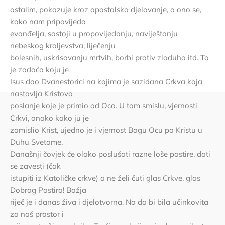
ostalim, pokazuje kroz apostolsko djelovanje, a ono se,
kako nam pripovijeda
evanđelja, sastoji u propovijedanju, naviještanju
nebeskog kraljevstva, liječenju
bolesnih, uskrisavanju mrtvih, borbi protiv zloduha itd. To
je zadaća koju je
Isus dao Dvanestorici na kojima je sazidana Crkva koja
nastavlja Kristovo
poslanje koje je primio od Oca. U tom smislu, vjernosti
Crkvi, onako kako ju je
zamislio Krist, ujedno je i vjernost Bogu Ocu po Kristu u
Duhu Svetome.
Današnji čovjek će olako poslušati razne loše pastire, dati
se zavesti (čak
istupiti iz Katoličke crkve) a ne želi čuti glas Crkve, glas
Dobrog Pastira! Božja
riječ je i danas živa i djelotvorna. No da bi bila učinkovita
za naš prostor i