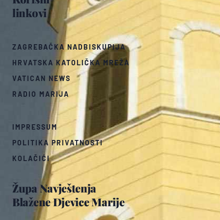
linkovi
ZAGREBAČKA NADBISKUPIJA
HRVATSKA KATOLIČKA MREŽA
VATICAN NEWS
RADIO MARIJA
IMPRESSUM
POLITIKA PRIVATNOSTI
KOLAČIĆI
Župa Navještenja
Blažene Djevice Marije