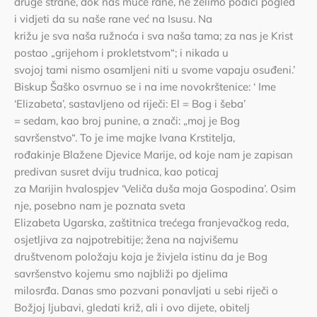
druge strane, dok nas muče rane, ne želimo podići pogled
i vidjeti da su naše rane već na Isusu. Na
križu je sva naša ružnoća i sva naša tama; za nas je Krist
postao „grijehom i prokletstvom“; i nikada u
svojoj tami nismo osamljeni niti u svome vapaju osuđeni.’
Biskup Šaško osvrnuo se i na ime novokrštenice: ‘ Ime
‘Elizabeta’, sastavljeno od riječi: El = Bog i šeba’
= sedam, kao broj punine, a znači: „moj je Bog
savršenstvo“. To je ime majke Ivana Krstitelja,
rođakinje Blažene Djevice Marije, od koje nam je zapisan
predivan susret dviju trudnica, kao poticaj
za Marijin hvalospjev ‘Veliča duša moja Gospodina’. Osim
nje, posebno nam je poznata sveta
Elizabeta Ugarska, zaštitnica trećega franjevačkog reda,
osjetljiva za najpotrebitije; žena na najvišemu
društvenom položaju koja je živjela istinu da je Bog
savršenstvo kojemu smo najbliži po djelima
milosrđa. Danas smo pozvani ponavljati u sebi riječi o
Božjoj ljubavi, gledati križ, ali i ovo dijete, obitelj