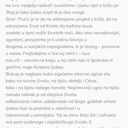
na ovu ‘nedjelju radosti’ susrećemo i jasnu riječ o križu jer
‘Bog je tako ljubio svijet te je dao svoga
Sina’: ‘Poziv je to da ne otklanjamo pogled s križa, da ne
odvraćamo život od Krista; da tražimo Isusa
osobito u tami naših životnih noći. Ako smo nezadovoljni,
ogorčeni, provjerimo je li uistinu krivnja u
drugima, u vanjskim nepogodama, ili je razlog – praznina
u nama. Pogledajmo u lice toj istini i – Isus
nas uči – sasvim na kraju, u toj istini nije ni tjeskoba ni
gorčina, nego Kristova ljubav.’
Biskup je naglasio kako osjećamo otrovne ugrize zla,
kako na svome životu, na tijelu obitelji i Crkve,
tako i na tijelu našega naroda: ‘Najotrovniji ugriz na tijelu
naroda odmak je od otajstva života,
odbacivanje istine, udaljavanje od Boga, gubitak smisla
ljubavi koji se pretvara u sebičnost i u
zatvorenost u zemaljsko. Taj se otrov brzo širi i zahvaća
sve pore osobnoga i zajedničkoga života. S