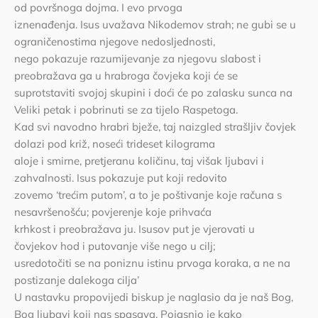
od površnoga dojma. I evo prvoga
iznenađenja. Isus uvažava Nikodemov strah; ne gubi se u
ograničenostima njegove nedosljednosti,
nego pokazuje razumijevanje za njegovu slabost i
preobražava ga u hrabroga čovjeka koji će se
suprotstaviti svojoj skupini i doći će po zalasku sunca na
Veliki petak i pobrinuti se za tijelo Raspetoga.
Kad svi navodno hrabri bježe, taj naizgled strašljiv čovjek
dolazi pod križ, noseći trideset kilograma
aloje i smirne, pretjeranu količinu, taj višak ljubavi i
zahvalnosti. Isus pokazuje put koji redovito
zovemo ‘trećim putom’, a to je poštivanje koje računa s
nesavršenošću; povjerenje koje prihvaća
krhkost i preobražava ju. Isusov put je vjerovati u
čovjekov hod i putovanje više nego u cilj;
usredotočiti se na poniznu istinu prvoga koraka, a ne na
postizanje dalekoga cilja’
U nastavku propovijedi biskup je naglasio da je naš Bog,
Bog ljubavi koji nas spasava. Pojasnio je kako