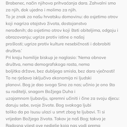
Brabenec, način njihova prihvaćanja dara. Zahvalni smo
za njih, dok ujedno i molimo za njih.
To je znak za našu hrvatsku domovinu: da osjetimo otrov
koji nagriza otajstvo života, dostojanstvo
nerođenih; da osjetimo otrov koji šteti obiteljima, odgoju i
obrazovanju; ugrize protiv istine o našoj
prošlosti; ugrize protiv kulture nesebičnosti i dobrobiti
društva.’
Pri kraju homilije biskup je naglasio: ‘Nema obnove
društva, nema demografskoga rasta, nema
boljitka države, bez dubljega smisla, bez dara vječnosti!
To ne rješava isključivo ekonomija ni ljudski
planovi. Bog je dao svoga Sina za nas; učinio je ono što
su roditelji, snagom Božjega Duha i
uzajamnom ljubavlju, spremni učiniti i čine za svoju djecu:
daruju sebe, svoje živote. Bog svakoga ljubi
toliko da po Isusu ulazi u smrt zbog te ljubavi. Ti si
vrijedan Božjega života. Takav je naš Bog; takva je
Radosna vijest ove nedjelje koja nas vodi prema