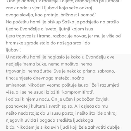
‘Ona je danas, uz roditelje i dijete, dragocjena prisutnost i
znak nade u vjeri i ljubavi koja seže onkraj
ovoga slavlja, kao pratnja, brižnost i pomoć.’
Na početku homilije biskup Šaško je podsjetio na prošlo
tjedno Evanđelje o ‘svetoj ljutnji kojom Isus
tjera trgovce iz Hrama, razbacuje novac, jer mu je više od
hramske zgrade stalo do našega srca i do
ljubavi’.
U nastavku homilije naglasio je kako u Evanđelju ove
nedjelje ‘nema buke, nema mnoštva, nema
trgovanja, nema žurbe. Sve je nekako prisno, sabrano,
tiho; umjesto dnevnoga meteža, noćna
smirenost. Nikodem veoma poštuje Isusa i želi razumjeti
više, ali se ne usudi izložiti, ‘kompromitirati’,
i odlazi k njemu noću. On je učen i pobožan čovjek,
poznavatelj kulture i svetih spisa. Ali osjeća da mu
nešto nedostaje; da u Isusu postoji nešto što ide onkraj
njegovih uvida i pogađa središte ljudskoga
bića. Nikodem je slika svih ljudi koji žele zahvatiti dublje