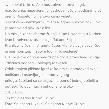
svetkovini Uskrsa. Ako nas zahvati otrovni ugriz
razočaranja, nepovjerenja, tjeskobe i očaja, podignimo oči
prema Raspetomu i iznova ćemo vidjeti,
osjetit ćemo neizmjerivu mjeru Njegove ljubavi’, zaključio
je propovijed biskup Šaško.
Na misi je koncelebrirao župnik župe Navještenja Norbert
Ivan Koprivec uz asistenciju đakona Filipa
Pranjića i više ministranata župe. Misno slavlje uzveličao
je pjesmom župni zbor mladih ‘Navještenje’.
U župi je tog dana ispred župne crkve provedena i akcija
‘Plišanca odaberi – bližnjeg razveseli’.
Odabiranjem plišane igračke kojom će obradovati svoje
mališane, i ostavljanjem dobrovoljnog
priloga, župljani su se uključili u pomoć jednoj obitelji u
potrebi. Na ovaj način prikupljeno je oko
1300 eura.
Tekst: Snježana Kirinić Grubić
Foto: Snježana Nikolić i Snježana Kirinić Grubić