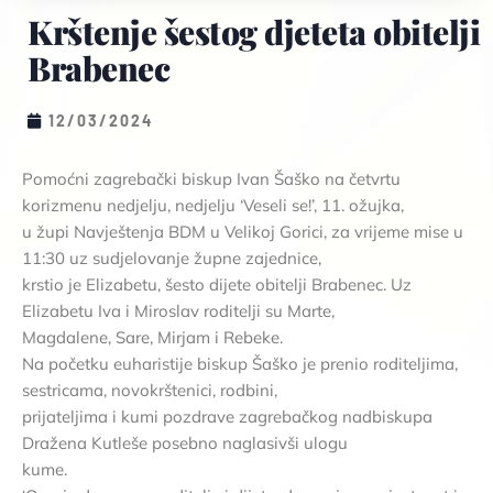
Krštenje šestog djeteta obitelji
Brabenec
12/03/2024
Pomoćni zagrebački biskup Ivan Šaško na četvrtu
korizmenu nedjelju, nedjelju ‘Veseli se!’, 11. ožujka,
u župi Navještenja BDM u Velikoj Gorici, za vrijeme mise u
11:30 uz sudjelovanje župne zajednice,
krstio je Elizabetu, šesto dijete obitelji Brabenec. Uz
Elizabetu Iva i Miroslav roditelji su Marte,
Magdalene, Sare, Mirjam i Rebeke.
Na početku euharistije biskup Šaško je prenio roditeljima,
sestricama, novokrštenici, rodbini,
prijateljima i kumi pozdrave zagrebačkog nadbiskupa
Dražena Kutleše posebno naglasivši ulogu
kume.