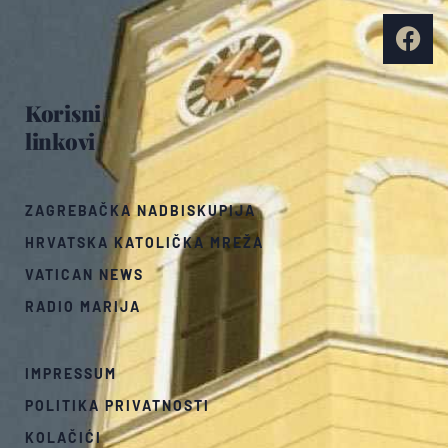
Korisni
linkovi
ZAGREBAČKA NADBISKUPIJA
HRVATSKA KATOLIČKA MREŽA
VATICAN NEWS
RADIO MARIJA
IMPRESSUM
POLITIKA PRIVATNOSTI
KOLAČIĆI