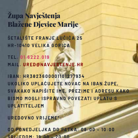
Župa Navještenja
Blažene Djevice Marije
ŠETALIŠTE FRANJE LUČIĆA 25
HR-10410 VELIKA GORICA
TEL.
01.6222.019
MAIL.
URED@NAVJESTENJE.HR
IBAN: HR3823600001101277934
UKOLIKO UPLAĆUJETE NOVAC NA IBAN ŽUPE,
SVAKAKO NAPIŠITE IME, PREZIME I ADRESU KAKO
BISMO MOGLI ISPRAVNO POVEZATI UPLATU S
UPLATITELJEM
UREDOVNO VRIJEME*:
OD PONEDJELJKA DO PETKA: 08:00 – 10:00
SRIJEDOM: 19:00 – 20:00