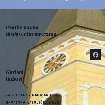
Pratite nas na
društvenim mrežama
Korisni
linkovi
ZAGREBAČKA NADBISKUPIJA
HRVATSKA KATOLIČKA MREŽA