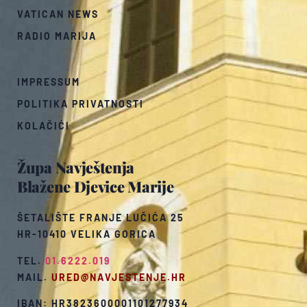
VATICAN NEWS
RADIO MARIJA
IMPRESSUM
POLITIKA PRIVATNOSTI
KOLAČIĆI
Župa Navještenja
Blažene Djevice Marije
ŠETALIŠTE FRANJE LUČIĆA 25
HR-10410 VELIKA GORICA
TEL.
01.6222.019
MAIL.
URED@NAVJESTENJE.HR
IBAN: HR3823600001101277934