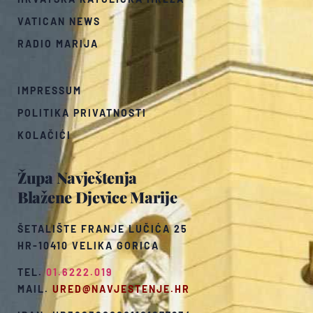
VATICAN NEWS
RADIO MARIJA
IMPRESSUM
POLITIKA PRIVATNOSTI
KOLAČIĆI
Župa Navještenja
Blažene Djevice Marije
ŠETALIŠTE FRANJE LUČIĆA 25
HR-10410 VELIKA GORICA
TEL.
01.6222.019
MAIL.
URED@NAVJESTENJE.HR