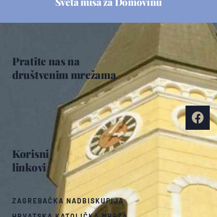
Sveta misa za Domovinu
Pratite nas na
društvenim mrežama
Korisni
linkovi
ZAGREBAČKA NADBISKUPIJA
HRVATSKA KATOLIČKA MREŽA