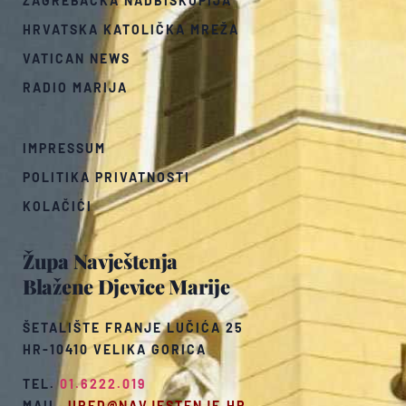
ZAGREBAČKA NADBISKUPIJA
HRVATSKA KATOLIČKA MREŽA
VATICAN NEWS
RADIO MARIJA
IMPRESSUM
POLITIKA PRIVATNOSTI
KOLAČIĆI
Župa Navještenja
Blažene Djevice Marije
ŠETALIŠTE FRANJE LUČIĆA 25
HR-10410 VELIKA GORICA
TEL.
01.6222.019
MAIL.
URED@NAVJESTENJE.HR