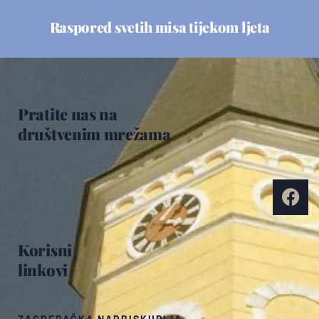
Raspored svetih misa tijekom ljeta
Pratite nas na
društvenim mrežama
Korisni
linkovi