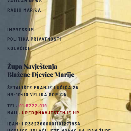
VATICAN NEWS
RADIO MARIJA
IMPRESSUM
POLITIKA PRIVATNOSTI
KOLAČIĆI
Župa Navještenja
Blažene Djevice Marije
ŠETALIŠTE FRANJE LUČIĆA 25
HR-10410 VELIKA GORICA
TEL.
01.6222.019
MAIL.
URED@NAVJESTENJE.HR
IBAN: HR3823600001101277934
UKOLIKO UPLAĆUJETE NOVAC NA IBAN ŽUPE,