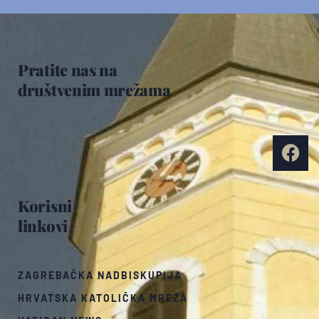
Pratite nas na
društvenim mrežama
Korisni
linkovi
ZAGREBAČKA NADBISKUPIJA
HRVATSKA KATOLIČKA MREŽA