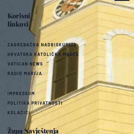
Korisni
linkovi
ZAGREBAČKA NADBISKUPIJA
HRVATSKA KATOLIČKA MREŽA
VATICAN NEWS
RADIO MARIJA
IMPRESSUM
POLITIKA PRIVATNOSTI
KOLAČIĆI
Župa Navještenja