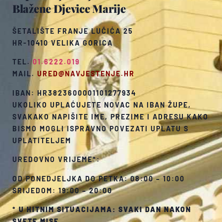
Blažene Djevice Marije
ŠETALIŠTE FRANJE LUČIĆA 25
HR-10410 VELIKA GORICA
TEL.
01.6222.019
MAIL.
URED@NAVJESTENJE.HR
IBAN: HR3823600001101277934
UKOLIKO UPLAĆUJETE NOVAC NA IBAN ŽUPE,
SVAKAKO NAPIŠITE IME, PREZIME I ADRESU KAKO
BISMO MOGLI ISPRAVNO POVEZATI UPLATU S
UPLATITELJEM
UREDOVNO VRIJEME*:
OD PONEDJELJKA DO PETKA: 08:00 – 10:00
SRIJEDOM: 19:00 – 20:00
*
U HITNIM SITUACIJAMA: SVAKI DAN NAKON
SVETE MISE