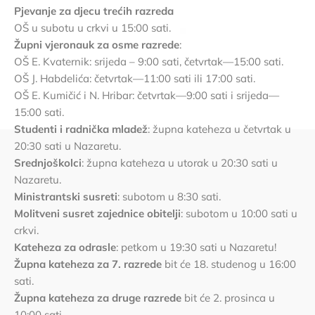
Pjevanje za djecu trećih razreda
OŠ u subotu u crkvi u 15:00 sati.
Župni vjeronauk za osme razrede
:
OŠ E. Kvaternik: srijeda – 9:00 sati, četvrtak—15:00 sati.
OŠ J. Habdelića: četvrtak—11:00 sati ili 17:00 sati.
OŠ E. Kumičić i N. Hribar: četvrtak—9:00 sati i srijeda—
15:00 sati.
Studenti i radnička mladež
: župna kateheza u četvrtak u
20:30 sati u Nazaretu.
Srednjoškolci
: župna kateheza u utorak u 20:30 sati u
Nazaretu.
Ministrantski susreti
: subotom u 8:30 sati.
Molitveni susret zajednice obitelji
: subotom u 10:00 sati u
crkvi.
Kateheza za odrasle
: petkom u 19:30 sati u Nazaretu!
Župna kateheza za 7. razrede
bit će 18. studenog u 16:00
sati.
Župna kateheza za druge razrede
bit će 2. prosinca u
10:00 sati.