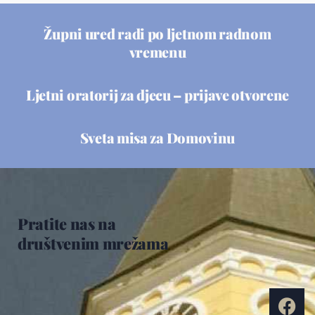
Župni ured radi po ljetnom radnom
vremenu
Ljetni oratorij za djecu – prijave otvorene
Sveta misa za Domovinu
Pratite nas na
društvenim mrežama