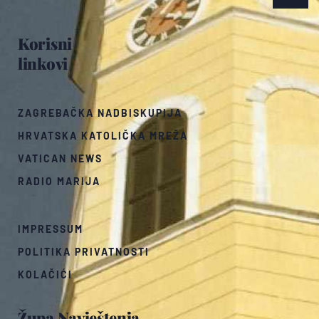
Korisni
linkovi
ZAGREBAČKA NADBISKUPIJA
HRVATSKA KATOLIČKA MREŽA
VATICAN NEWS
RADIO MARIJA
IMPRESSUM
POLITIKA PRIVATNOSTI
KOLAČIĆI
Župa Navještenja