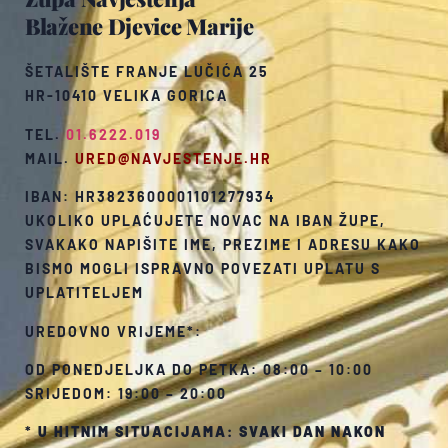
Blažene Djevice Marije
ŠETALIŠTE FRANJE LUČIĆA 25
HR-10410 VELIKA GORICA
TEL.
01.6222.019
MAIL.
URED@NAVJESTENJE.HR
IBAN: HR3823600001101277934
UKOLIKO UPLAĆUJETE NOVAC NA IBAN ŽUPE,
SVAKAKO NAPIŠITE IME, PREZIME I ADRESU KAKO
BISMO MOGLI ISPRAVNO POVEZATI UPLATU S
UPLATITELJEM
UREDOVNO VRIJEME*:
OD PONEDJELJKA DO PETKA: 08:00 – 10:00
SRIJEDOM: 19:00 – 20:00
*
U HITNIM SITUACIJAMA: SVAKI DAN NAKON