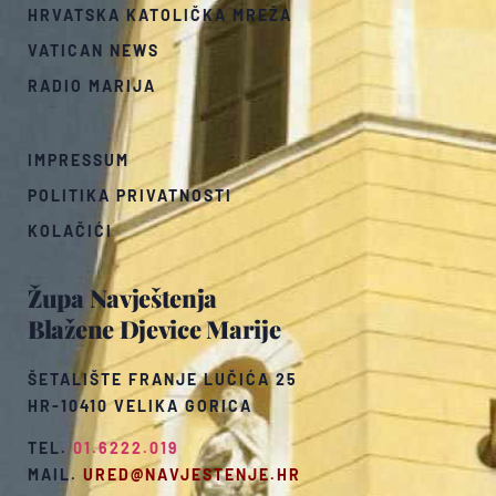
HRVATSKA KATOLIČKA MREŽA
VATICAN NEWS
RADIO MARIJA
IMPRESSUM
POLITIKA PRIVATNOSTI
KOLAČIĆI
Župa Navještenja
Blažene Djevice Marije
ŠETALIŠTE FRANJE LUČIĆA 25
HR-10410 VELIKA GORICA
TEL.
01.6222.019
MAIL.
URED@NAVJESTENJE.HR