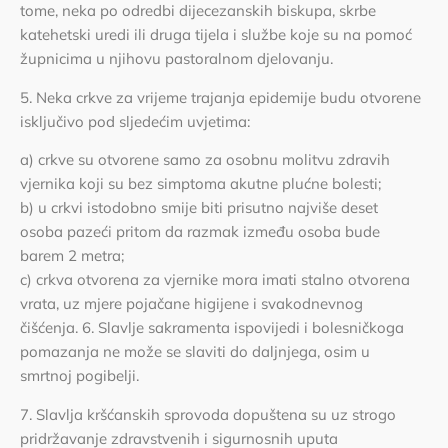
tome, neka po odredbi dijecezanskih biskupa, skrbe
katehetski uredi ili druga tijela i službe koje su na pomoć
župnicima u njihovu pastoralnom djelovanju.
5. Neka crkve za vrijeme trajanja epidemije budu otvorene
isključivo pod sljedećim uvjetima:
a) crkve su otvorene samo za osobnu molitvu zdravih
vjernika koji su bez simptoma akutne plućne bolesti;
b) u crkvi istodobno smije biti prisutno najviše deset
osoba pazeći pritom da razmak između osoba bude
barem 2 metra;
c) crkva otvorena za vjernike mora imati stalno otvorena
vrata, uz mjere pojačane higijene i svakodnevnog
čišćenja. 6. Slavlje sakramenta ispovijedi i bolesničkoga
pomazanja ne može se slaviti do daljnjega, osim u
smrtnoj pogibelji.
7. Slavlja kršćanskih sprovoda dopuštena su uz strogo
pridržavanje zdravstvenih i sigurnosnih uputa