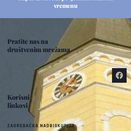
vremenu
Pratite nas na
društvenim mrežama
Korisni
linkovi
ZAGREBAČKA NADBISKUPIJA