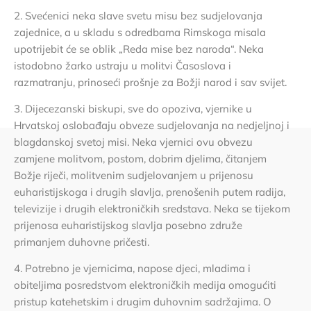
2. Svećenici neka slave svetu misu bez sudjelovanja
zajednice, a u skladu s odredbama Rimskoga misala
upotrijebit će se oblik „Reda mise bez naroda“. Neka
istodobno žarko ustraju u molitvi Časoslova i
razmatranju, prinoseći prošnje za Božji narod i sav svijet.
3. Dijecezanski biskupi, sve do opoziva, vjernike u
Hrvatskoj oslobađaju obveze sudjelovanja na nedjeljnoj i
blagdanskoj svetoj misi. Neka vjernici ovu obvezu
zamjene molitvom, postom, dobrim djelima, čitanjem
Božje riječi, molitvenim sudjelovanjem u prijenosu
euharistijskoga i drugih slavlja, prenošenih putem radija,
televizije i drugih elektroničkih sredstava. Neka se tijekom
prijenosa euharistijskog slavlja posebno združe
primanjem duhovne pričesti.
4. Potrebno je vjernicima, napose djeci, mladima i
obiteljima posredstvom elektroničkih medija omogućiti
pristup katehetskim i drugim duhovnim sadržajima. O