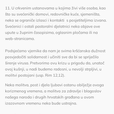
11. U crkvenim ustanovama u kojima živi više osoba, kao
što su svećenički domovi, redovničke kuće, sjemeništa,
neka se ograniče izlasci i kontakti s posjetiteljima izvana.
Svećenici i ostali pastoralni djelatnici neka objave ove
upute u župnim časopisima, oglasnim pločama ili na
web-stranicama.
Podsjećamo vjernike da nam je svima kršćanska dužnost
posvjedočiti solidarnost i učiniti sve da bi se spriječilo
širenje virusa. Pretvorimo ovu krizu u prigodu da, unatoč
ovoj kušnji, u nadi budemo radosni, u nevolji strpljivi, u
molitvi postojani (usp. Rim 12,12).
Neka molitva, post i djela ljubavi ostanu obilježje ovoga
korizmenog vremena, a molitva za zdravlje i blagoslov
našega naroda i drugih hrvatskih građana u ovom
izazovnom vremenu neka bude ustrajna.