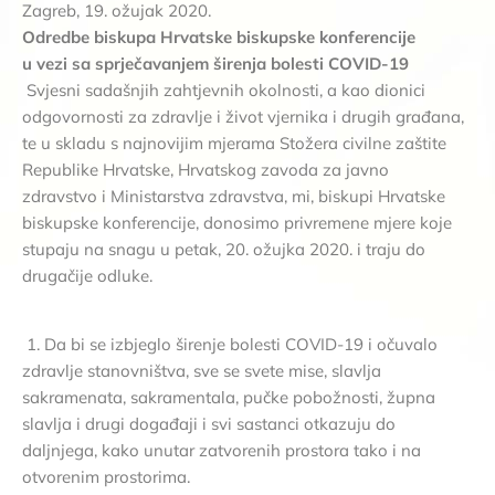
Zagreb, 19. ožujak 2020.
Odredbe biskupa Hrvatske biskupske konferencije
u vezi sa sprječavanjem širenja bolesti COVID-19
Svjesni sadašnjih zahtjevnih okolnosti, a kao dionici
odgovornosti za zdravlje i život vjernika i drugih građana,
te u skladu s najnovijim mjerama Stožera civilne zaštite
Republike Hrvatske, Hrvatskog zavoda za javno
zdravstvo i Ministarstva zdravstva, mi, biskupi Hrvatske
biskupske konferencije, donosimo privremene mjere koje
stupaju na snagu u petak, 20. ožujka 2020. i traju do
drugačije odluke.
1. Da bi se izbjeglo širenje bolesti COVID-19 i očuvalo
zdravlje stanovništva, sve se svete mise, slavlja
sakramenata, sakramentala, pučke pobožnosti, župna
slavlja i drugi događaji i svi sastanci otkazuju do
daljnjega, kako unutar zatvorenih prostora tako i na
otvorenim prostorima.