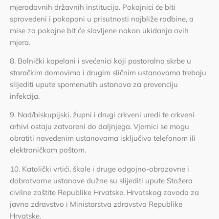
mjerodavnih državnih institucija. Pokojnici će biti
sprovedeni i pokopani u prisutnosti najbliže rodbine, a
mise za pokojne bit će slavljene nakon ukidanja ovih
mjera.
8. Bolnički kapelani i svećenici koji pastoralno skrbe u
staračkim domovima i drugim sličnim ustanovama trebaju
slijediti upute spomenutih ustanova za prevenciju
infekcija.
9. Nad/biskupijski, župni i drugi crkveni uredi te crkveni
arhivi ostaju zatvoreni do daljnjega. Vjernici se mogu
obratiti navedenim ustanovama isključivo telefonom ili
elektroničkom poštom.
10. Katolički vrtići, škole i druge odgojno-obrazovne i
dobrotvorne ustanove dužne su slijediti upute Stožera
civilne zaštite Republike Hrvatske, Hrvatskog zavoda za
javno zdravstvo i Ministarstva zdravstva Republike
Hrvatske.