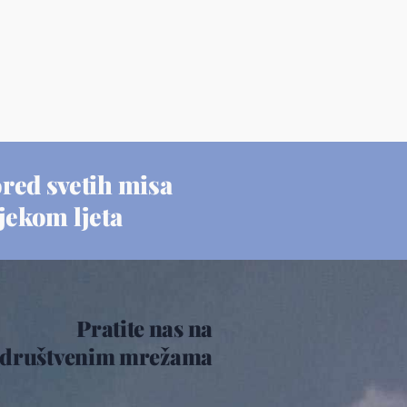
red svetih misa
ijekom ljeta
Pratite nas na
društvenim mrežama