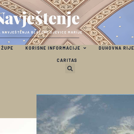
Navještenje
 NAVJEŠTENJA BLAŽENE DJEVICE MARIJE
 ŽUPE
KORISNE INFORMACIJE
DUHOVNA RIJ
CARITAS