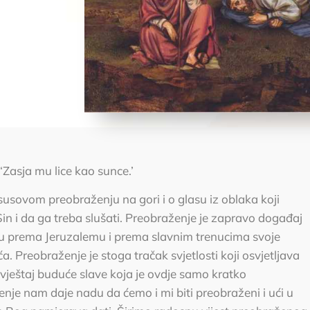
‘Zasja mu lice kao sunce.’
Isusovom preobraženju na gori i o glasu iz oblaka koji
Sin i da ga treba slušati. Preobraženje je zapravo događaj
utu prema Jeruzalemu i prema slavnim trenucima svoje
a. Preobraženje je stoga tračak svjetlosti koji osvjetljava
avještaj buduće slave koja je ovdje samo kratko
je nam daje nadu da ćemo i mi biti preobraženi i ući u