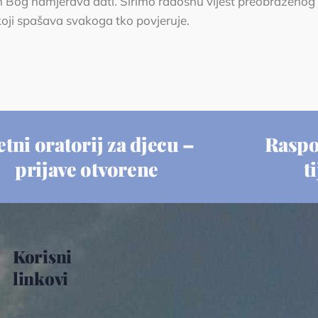
m Bog namjerava dati. Širimo radosnu vijest preobraženog
 koji spašava svakoga tko povjeruje.
etni oratorij za djecu –
Raspo
prijave otvorene
t
Korisni
linkovi