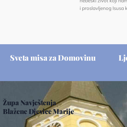
nebeski život koji na
i proslavljenog Isusa
Sveta misa za Domovinu
Lj
Župa Navještenja
Blažene Djevice Marije