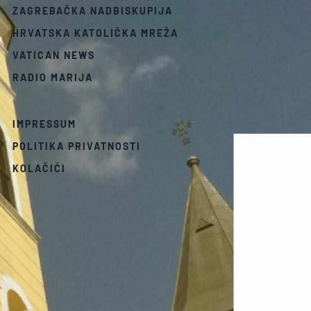
ZAGREBAČKA NADBISKUPIJA
HRVATSKA KATOLIČKA MREŽA
VATICAN NEWS
RADIO MARIJA
IMPRESSUM
POLITIKA PRIVATNOSTI
KOLAČIĆI