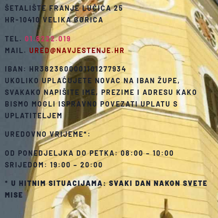
ŠETALIŠTE FRANJE LUČIĆA 25
HR-10410 VELIKA GORICA
TEL.
01.6222.019
MAIL.
URED@NAVJESTENJE.HR
IBAN: HR3823600001101277934
UKOLIKO UPLAĆUJETE NOVAC NA IBAN ŽUPE,
SVAKAKO NAPIŠITE IME, PREZIME I ADRESU KAKO
BISMO MOGLI ISPRAVNO POVEZATI UPLATU S
UPLATITELJEM
UREDOVNO VRIJEME*:
OD PONEDJELJKA DO PETKA: 08:00 – 10:00
SRIJEDOM: 19:00 – 20:00
*
U HITNIM SITUACIJAMA: SVAKI DAN NAKON SVETE
MISE