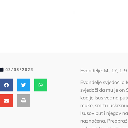
02/08/2023
Evanđelje: Mt 17, 1-9 
Evanđelje svjedoči o 
svjedoči da mu je on 
kad je Isus već na p
muke, smrti i uskrsnuć
Isusov put i njegov n
naznačena. Preobražen