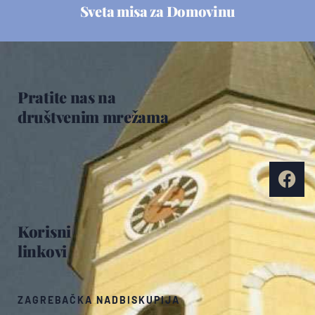
Sveta misa za Domovinu
Pratite nas na
društvenim mrežama
Korisni
linkovi
ZAGREBAČKA NADBISKUPIJA