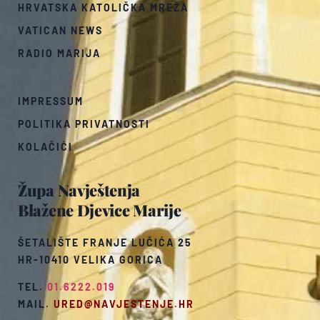
HRVATSKA KATOLIČKA MREŽA
VATICAN NEWS
RADIO MARIJA
IMPRESSUM
POLITIKA PRIVATNOSTI
KOLAČIĆI
Župa Navještenja
Blažene Djevice Marije
ŠETALIŠTE FRANJE LUČIĆA 25
HR-10410 VELIKA GORICA
TEL.
01.6222.019
MAIL.
URED@NAVJESTENJE.HR