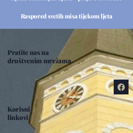
Raspored svetih misa tijekom ljeta
Pratite nas na
društvenim mrežama
Korisni
linkovi