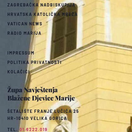
ZAGREBAČKA NADBISKUPIJA
HRVATSKA KATOLIČKA MREŽA
VATICAN NEWS
RADIO MARIJA
IMPRESSUM
POLITIKA PRIVATNOSTI
KOLAČIĆI
Župa Navještenja
Blažene Djevice Marije
ŠETALIŠTE FRANJE LUČIĆA 25
HR-10410 VELIKA GORICA
TEL.
01.6222.019