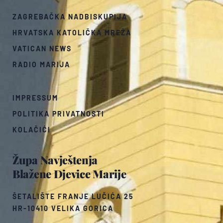
ZAGREBAČKA NADBISKUPIJA
HRVATSKA KATOLIČKA MREŽA
VATICAN NEWS
RADIO MARIJA
IMPRESSUM
POLITIKA PRIVATNOSTI
KOLAČIĆI
Župa Navještenja
Blažene Djevice Marije
ŠETALIŠTE FRANJE LUČIĆA 25
HR-10410 VELIKA GORICA