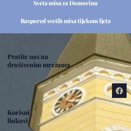
Sveta misa za Domovinu
Raspored svetih misa tijekom ljeta
Pratite nas na
društvenim mrežama
Korisni
linkovi