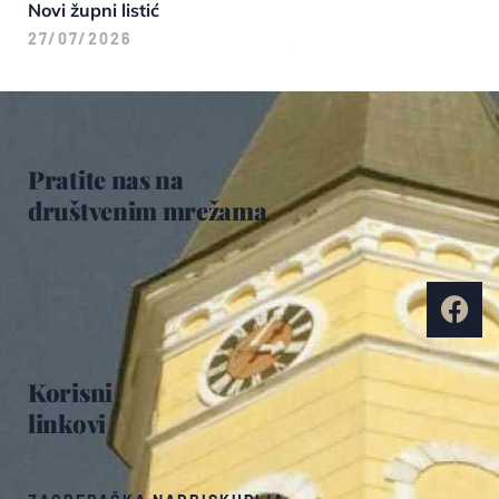
Novi župni listić
27/07/2026
Pratite nas na
društvenim mrežama
Korisni
linkovi