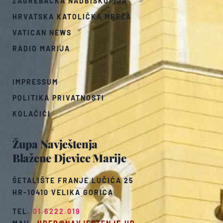
ZAGREBAČKA NADBISKUPIJA
HRVATSKA KATOLIČKA MREŽA
VATICAN NEWS
RADIO MARIJA
IMPRESSUM
POLITIKA PRIVATNOSTI
KOLAČIĆI
Župa Navještenja
Blažene Djevice Marije
ŠETALIŠTE FRANJE LUČIĆA 25
HR-10410 VELIKA GORICA
TEL.
01.6222.019