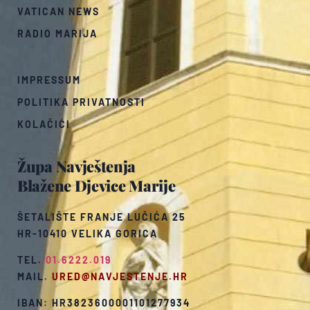
VATICAN NEWS
RADIO MARIJA
IMPRESSUM
POLITIKA PRIVATNOSTI
KOLAČIĆI
Župa Navještenja
Blažene Djevice Marije
ŠETALIŠTE FRANJE LUČIĆA 25
HR-10410 VELIKA GORICA
TEL.
01.6222.019
MAIL.
URED@NAVJESTENJE.HR
IBAN: HR3823600001101277934