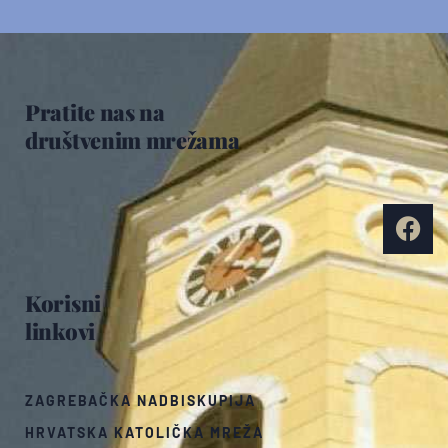
Pratite nas na
društvenim mrežama
Korisni
linkovi
ZAGREBAČKA NADBISKUPIJA
HRVATSKA KATOLIČKA MREŽA