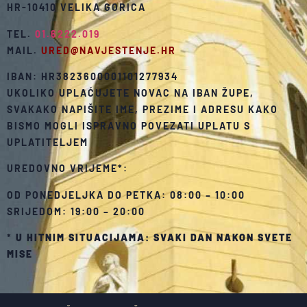
HR-10410 VELIKA GORICA
TEL.
01.6222.019
MAIL.
URED@NAVJESTENJE.HR
IBAN: HR3823600001101277934
UKOLIKO UPLAĆUJETE NOVAC NA IBAN ŽUPE,
SVAKAKO NAPIŠITE IME, PREZIME I ADRESU KAKO
BISMO MOGLI ISPRAVNO POVEZATI UPLATU S
UPLATITELJEM
UREDOVNO VRIJEME*:
OD PONEDJELJKA DO PETKA: 08:00 – 10:00
SRIJEDOM: 19:00 – 20:00
*
U HITNIM SITUACIJAMA: SVAKI DAN NAKON SVETE
MISE