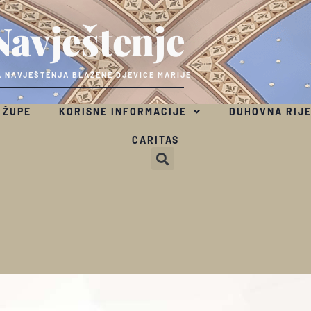
Navještenje
 NAVJEŠTENJA BLAŽENE DJEVICE MARIJE
 ŽUPE
KORISNE INFORMACIJE
DUHOVNA RIJ
CARITAS