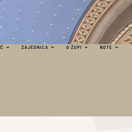
EČ
ZAJEDNICA
O ŽUPI
NOTE