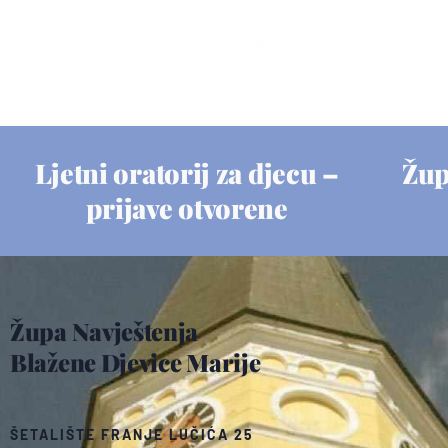
Ljetni oratorij za djecu –
Žup
prijave otvorene
Župa Navještenja
Blažene Djevice Marije
ŠETALIŠTE FRANJE LUČIĆA 25