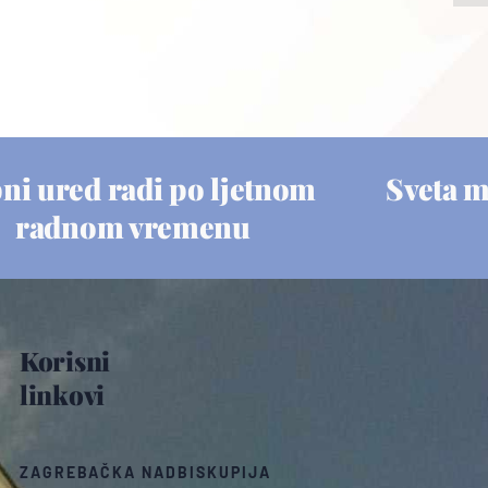
ni ured radi po ljetnom
Sveta 
radnom vremenu
Korisni
linkovi
ZAGREBAČKA NADBISKUPIJA