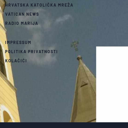
HRVATSKA KATOLIČKA MREŽA
VATICAN NEWS
RADIO MARIJA
IMPRESSUM
POLITIKA PRIVATNOSTI
KOLAČIĆI