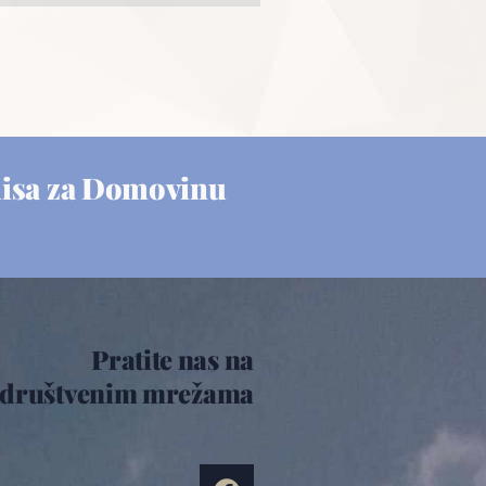
misa za Domovinu
Pratite nas na
društvenim mrežama