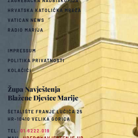
ZAGREBAČKA NADBISKUPIJA
HRVATSKA KATOLIČKA MREŽA
VATICAN NEWS
RADIO MARIJA
IMPRESSUM
POLITIKA PRIVATNOSTI
KOLAČIĆI
Župa Navještenja
Blažene Djevice Marije
ŠETALIŠTE FRANJE LUČIĆA 25
HR-10410 VELIKA GORICA
TEL.
01.6222.019