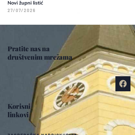
Novi župni listić
27/07/2026
Pratite nas na
društvenim mrežama
Korisni
linkovi