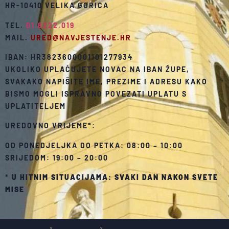
HR-10410 VELIKA GORICA
TEL.
01.6222.019
MAIL.
URED@NAVJESTENJE.HR
IBAN: HR3823600001101277934
UKOLIKO UPLAĆUJETE NOVAC NA IBAN ŽUPE,
SVAKAKO NAPIŠITE IME, PREZIME I ADRESU KAKO
BISMO MOGLI ISPRAVNO POVEZATI UPLATU S
UPLATITELJEM
UREDOVNO VRIJEME*:
OD PONEDJELJKA DO PETKA: 08:00 – 10:00
SRIJEDOM: 19:00 – 20:00
*
U HITNIM SITUACIJAMA: SVAKI DAN NAKON SVETE
MISE