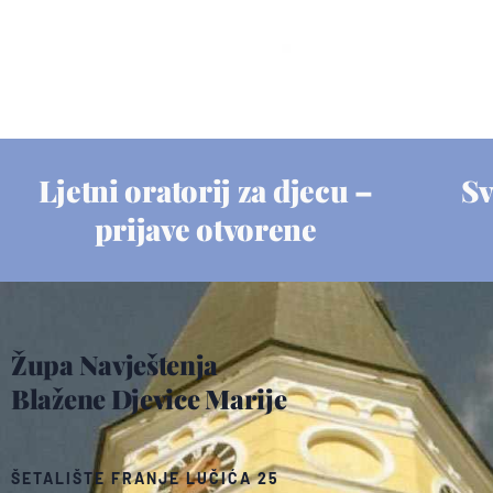
Ljetni oratorij za djecu –
Sv
prijave otvorene
Župa Navještenja
Blažene Djevice Marije
ŠETALIŠTE FRANJE LUČIĆA 25