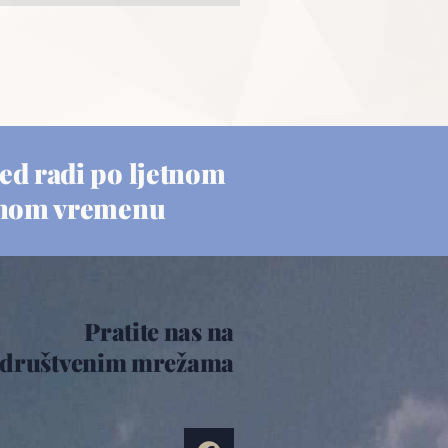
ed radi po ljetnom
nom vremenu
Pratite nas na
društvenim mrežama