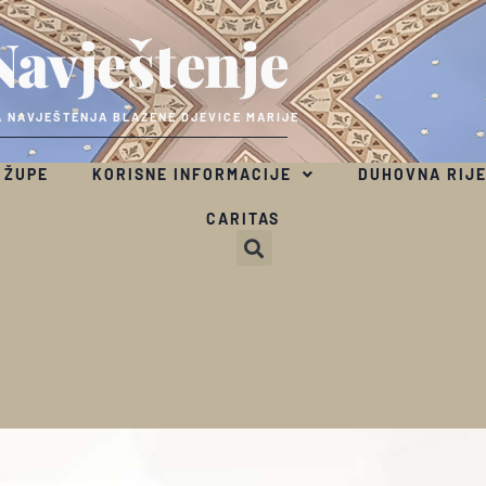
Navještenje
 NAVJEŠTENJA BLAŽENE DJEVICE MARIJE
 ŽUPE
KORISNE INFORMACIJE
DUHOVNA RIJ
CARITAS