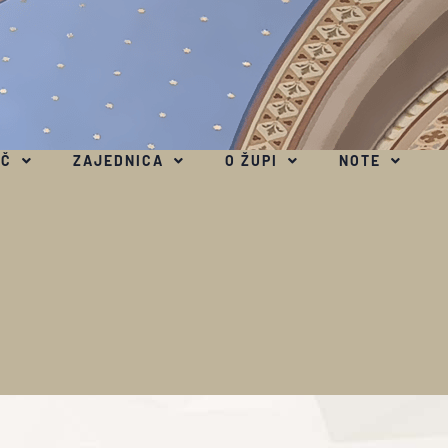
EČ
ZAJEDNICA
O ŽUPI
NOTE