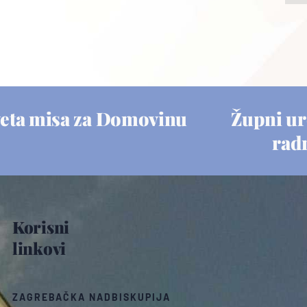
eta misa za Domovinu
Župni ur
rad
Korisni
linkovi
ZAGREBAČKA NADBISKUPIJA