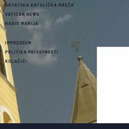
HRVATSKA KATOLIČKA MREŽA
VATICAN NEWS
RADIO MARIJA
IMPRESSUM
POLITIKA PRIVATNOSTI
KOLAČIĆI