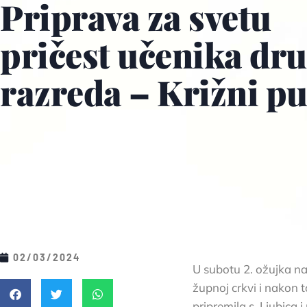
Priprava za svetu
pričest učenika dr
razreda – Križni pu
02/03/2024
U subotu 2. ožujka na
župnoj crkvi i nakon t
pripremila s. Ljubica 