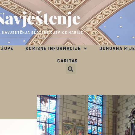
Navještenje
 NAVJEŠTENJA BLAŽENE DJEVICE MARIJE
 ŽUPE
KORISNE INFORMACIJE
DUHOVNA RIJ
CARITAS