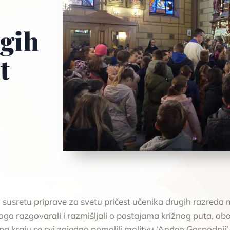
ugih
t
 susretu priprave za svetu pričest učenika drugih razreda m
oga razgovarali i razmišljali o postajama križnog puta, oboj
i na kraju se svi zajedno pomolili molitvu ‘Anđeo Gospodnji’