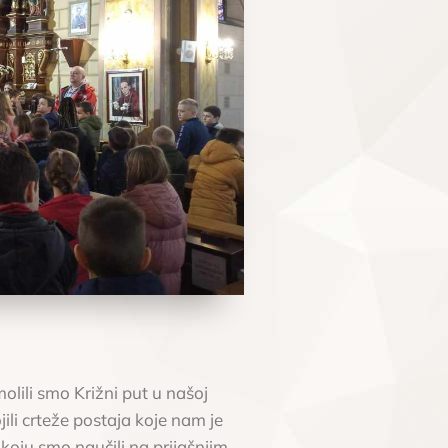
olili smo Križni put u našoj
ili crteže postaja koje nam je
 koju smo naučili na prijašnjim