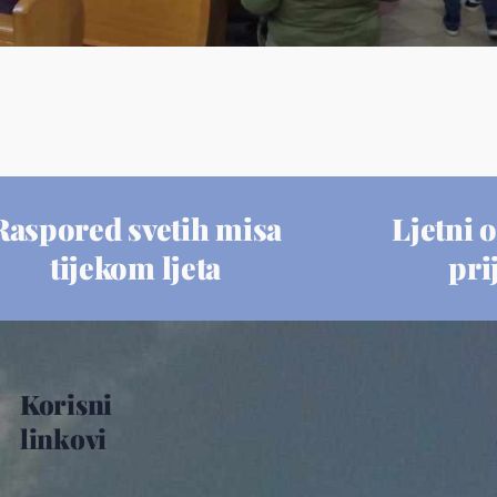
Raspored svetih misa
Ljetni o
tijekom ljeta
pri
Korisni
linkovi