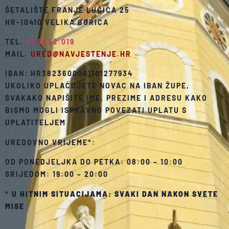
ŠETALIŠTE FRANJE LUČIĆA 25
HR-10410 VELIKA GORICA
TEL.
01.6222.019
MAIL.
URED@NAVJESTENJE.HR
IBAN: HR3823600001101277934
UKOLIKO UPLAĆUJETE NOVAC NA IBAN ŽUPE,
SVAKAKO NAPIŠITE IME, PREZIME I ADRESU KAKO
BISMO MOGLI ISPRAVNO POVEZATI UPLATU S
UPLATITELJEM
UREDOVNO VRIJEME*:
OD PONEDJELJKA DO PETKA: 08:00 – 10:00
SRIJEDOM: 19:00 – 20:00
*
U HITNIM SITUACIJAMA: SVAKI DAN NAKON SVETE
MISE