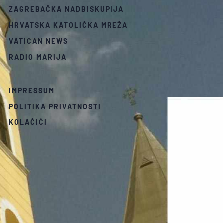
ZAGREBAČKA NADBISKUPIJA
HRVATSKA KATOLIČKA MREŽA
VATICAN NEWS
RADIO MARIJA
IMPRESSUM
POLITIKA PRIVATNOSTI
KOLAČIĆI