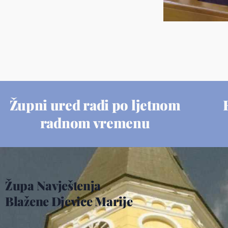
Župni ured radi po ljetnom
radnom vremenu
Župa Navještenja
Blažene Djevice Marije