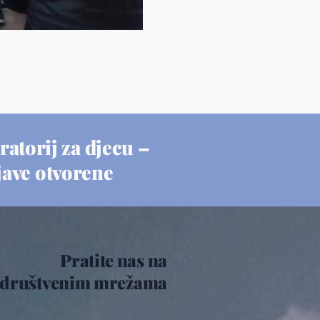
ratorij za djecu –
jave otvorene
Pratite nas na
društvenim mrežama