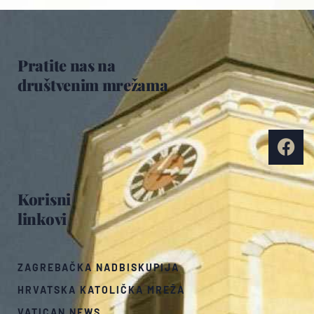
Pratite nas na
društvenim mrežama
Korisni
linkovi
ZAGREBAČKA NADBISKUPIJA
HRVATSKA KATOLIČKA MREŽA
VATICAN NEWS