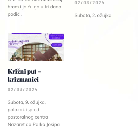
02/03/2024
hram i ja ću ga u tri dana
podići.
Subota, 2. ožujka
Križni put –
krizmanici
02/03/2024
Subota, 9. ožujka,
polazak ispred
pastoralnog centra
Nazaret do Parka Josipa