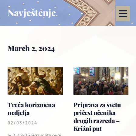
Navještenje
March 2, 2024
Treća korizmena
Priprava za svetu
nedjelja
pričest učenika
drugih razreda –
02/03/2024
Križni put
Iv 2, 13-25 Razvalite ovaj