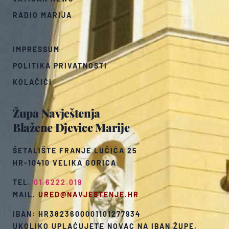
RADIO MARIJA
IMPRESSUM
POLITIKA PRIVATNOSTI
KOLAČIĆI
Župa Navještenja
Blažene Djevice Marije
ŠETALIŠTE FRANJE LUČIĆA 25
HR-10410 VELIKA GORICA
TEL.
01.6222.019
MAIL.
URED@NAVJESTENJE.HR
IBAN: HR3823600001101277934
UKOLIKO UPLAĆUJETE NOVAC NA IBAN ŽUPE,