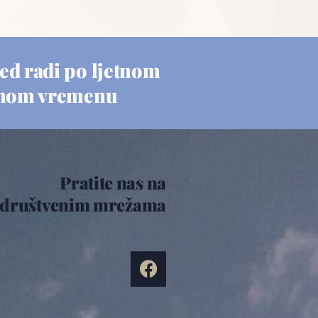
ed radi po ljetnom
nom vremenu
Pratite nas na
društvenim mrežama