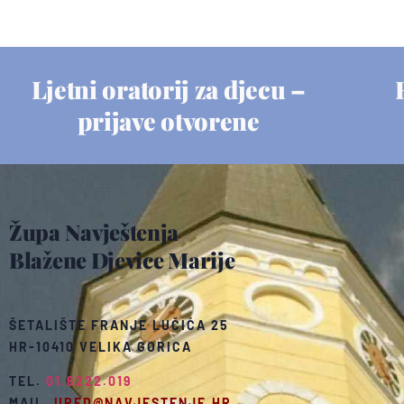
Ljetni oratorij za djecu –
prijave otvorene
Župa Navještenja
Blažene Djevice Marije
ŠETALIŠTE FRANJE LUČIĆA 25
HR-10410 VELIKA GORICA
TEL.
01.6222.019
MAIL.
URED@NAVJESTENJE.HR