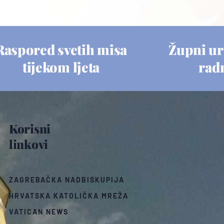
Raspored svetih misa
Župni ur
tijekom ljeta
rad
Korisni
linkovi
ZAGREBAČKA NADBISKUPIJA
HRVATSKA KATOLIČKA MREŽA
VATICAN NEWS