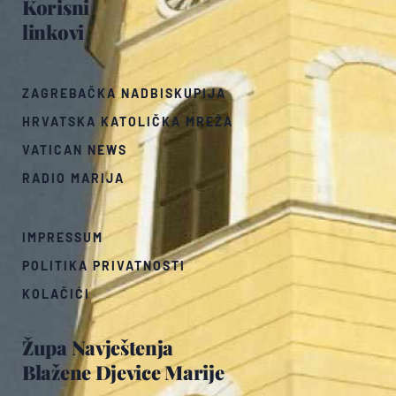
Korisni
linkovi
ZAGREBAČKA NADBISKUPIJA
HRVATSKA KATOLIČKA MREŽA
VATICAN NEWS
RADIO MARIJA
IMPRESSUM
POLITIKA PRIVATNOSTI
KOLAČIĆI
Župa Navještenja
Blažene Djevice Marije