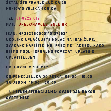
ŠETALIŠTE FRANJE LUČIĆA 25
HR-10410 VELIKA GORICA
TEL.
01.6222.019
MAIL.
URED@NAVJESTENJE.HR
IBAN: HR3823600001101277934
UKOLIKO UPLAĆUJETE NOVAC NA IBAN ŽUPE,
SVAKAKO NAPIŠITE IME, PREZIME I ADRESU KAKO
BISMO MOGLI ISPRAVNO POVEZATI UPLATU S
UPLATITELJEM
UREDOVNO VRIJEME*:
OD PONEDJELJKA DO PETKA: 08:00 – 10:00
SRIJEDOM: 19:00 – 20:00
*
U HITNIM SITUACIJAMA: SVAKI DAN NAKON
SVETE MISE