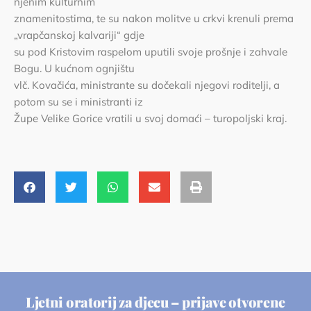
njenim kulturnim
znamenitostima, te su nakon molitve u crkvi krenuli prema
„vrapčanskoj kalvariji“ gdje
su pod Kristovim raspelom uputili svoje prošnje i zahvale
Bogu. U kućnom ognjištu
vlč. Kovačića, ministrante su dočekali njegovi roditelji, a
potom su se i ministranti iz
Župe Velike Gorice vratili u svoj domaći – turopoljski kraj.
Ljetni oratorij za djecu – prijave otvorene