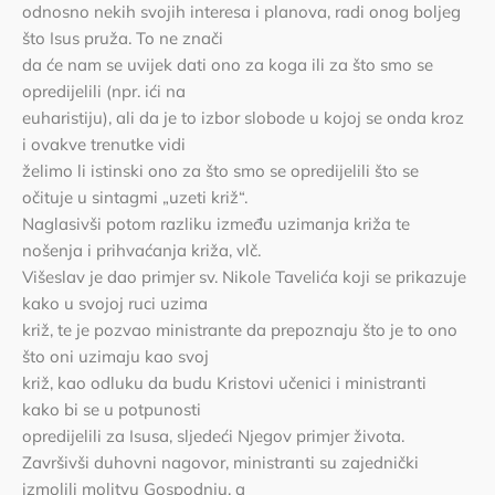
odnosno nekih svojih interesa i planova, radi onog boljeg
što Isus pruža. To ne znači
da će nam se uvijek dati ono za koga ili za što smo se
opredijelili (npr. ići na
euharistiju), ali da je to izbor slobode u kojoj se onda kroz
i ovakve trenutke vidi
želimo li istinski ono za što smo se opredijelili što se
očituje u sintagmi „uzeti križ“.
Naglasivši potom razliku između uzimanja križa te
nošenja i prihvaćanja križa, vlč.
Višeslav je dao primjer sv. Nikole Tavelića koji se prikazuje
kako u svojoj ruci uzima
križ, te je pozvao ministrante da prepoznaju što je to ono
što oni uzimaju kao svoj
križ, kao odluku da budu Kristovi učenici i ministranti
kako bi se u potpunosti
opredijelili za Isusa, sljedeći Njegov primjer života.
Završivši duhovni nagovor, ministranti su zajednički
izmolili molitvu Gospodnju, a