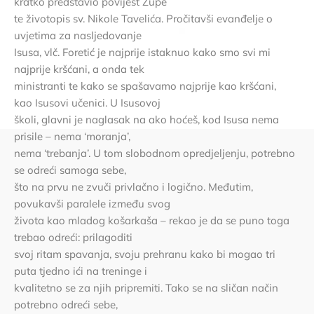
kratko predstavio povijest Župe
te životopis sv. Nikole Tavelića. Pročitavši evanđelje o
uvjetima za nasljedovanje
Isusa, vlč. Foretić je najprije istaknuo kako smo svi mi
najprije kršćani, a onda tek
ministranti te kako se spašavamo najprije kao kršćani,
kao Isusovi učenici. U Isusovoj
školi, glavni je naglasak na ako hoćeš, kod Isusa nema
prisile – nema ‘moranja’,
nema ‘trebanja’. U tom slobodnom opredjeljenju, potrebno
se odreći samoga sebe,
što na prvu ne zvuči privlačno i logično. Međutim,
povukavši paralele između svog
života kao mladog košarkaša – rekao je da se puno toga
trebao odreći: prilagoditi
svoj ritam spavanja, svoju prehranu kako bi mogao tri
puta tjedno ići na treninge i
kvalitetno se za njih pripremiti. Tako se na sličan način
potrebno odreći sebe,