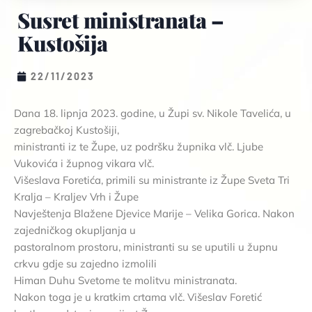
Susret ministranata –
Kustošija
22/11/2023
Dana 18. lipnja 2023. godine, u Župi sv. Nikole Tavelića, u
zagrebačkoj Kustošiji,
ministranti iz te Župe, uz podršku župnika vlč. Ljube
Vukovića i župnog vikara vlč.
Višeslava Foretića, primili su ministrante iz Župe Sveta Tri
Kralja – Kraljev Vrh i Župe
Navještenja Blažene Djevice Marije – Velika Gorica. Nakon
zajedničkog okupljanja u
pastoralnom prostoru, ministranti su se uputili u župnu
crkvu gdje su zajedno izmolili
Himan Duhu Svetome te molitvu ministranata.
Nakon toga je u kratkim crtama vlč. Višeslav Foretić