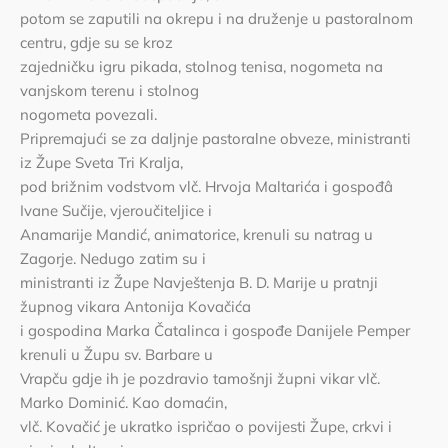
potom se zaputili na okrepu i na druženje u pastoralnom
centru, gdje su se kroz
zajedničku igru pikada, stolnog tenisa, nogometa na
vanjskom terenu i stolnog
nogometa povezali.
Pripremajući se za daljnje pastoralne obveze, ministranti
iz Župe Sveta Tri Kralja,
pod brižnim vodstvom vlč. Hrvoja Maltarića i gospođâ
Ivane Sučije, vjeroučiteljice i
Anamarije Mandić, animatorice, krenuli su natrag u
Zagorje. Nedugo zatim su i
ministranti iz Župe Navještenja B. D. Marije u pratnji
župnog vikara Antonija Kovačića
i gospodina Marka Čatalinca i gospođe Danijele Pemper
krenuli u Župu sv. Barbare u
Vrapču gdje ih je pozdravio tamošnji župni vikar vlč.
Marko Dominić. Kao domaćin,
vlč. Kovačić je ukratko ispričao o povijesti Župe, crkvi i