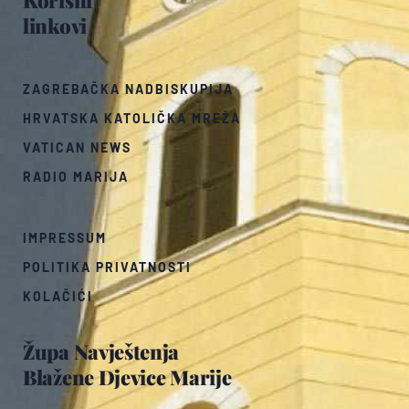
Korisni
linkovi
ZAGREBAČKA NADBISKUPIJA
HRVATSKA KATOLIČKA MREŽA
VATICAN NEWS
RADIO MARIJA
IMPRESSUM
POLITIKA PRIVATNOSTI
KOLAČIĆI
Župa Navještenja
Blažene Djevice Marije