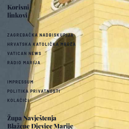
Korisni
linkovi
ZAGREBAČKA NADBISKUPIJA
HRVATSKA KATOLIČKA MREŽA
VATICAN NEWS
RADIO MARIJA
IMPRESSUM
POLITIKA PRIVATNOSTI
KOLAČIĆI
Župa Navještenja
Blažene Djevice Marije