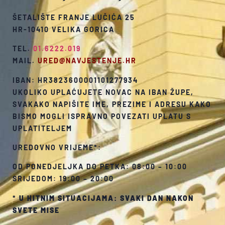
ŠETALIŠTE FRANJE LUČIĆA 25
HR-10410 VELIKA GORICA
TEL.
01.6222.019
MAIL.
URED@NAVJESTENJE.HR
IBAN: HR3823600001101277934
UKOLIKO UPLAĆUJETE NOVAC NA IBAN ŽUPE,
SVAKAKO NAPIŠITE IME, PREZIME I ADRESU KAKO
BISMO MOGLI ISPRAVNO POVEZATI UPLATU S
UPLATITELJEM
UREDOVNO VRIJEME*:
OD PONEDJELJKA DO PETKA: 08:00 – 10:00
SRIJEDOM: 19:00 – 20:00
*
U HITNIM SITUACIJAMA: SVAKI DAN NAKON
SVETE MISE