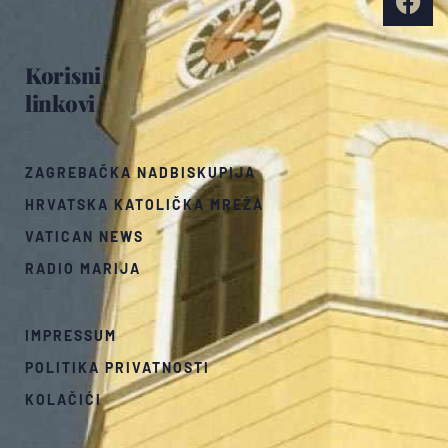
Korisni
linkovi
ZAGREBAČKA NADBISKUPIJA
HRVATSKA KATOLIČKA MREŽA
VATICAN NEWS
RADIO MARIJA
IMPRESSUM
POLITIKA PRIVATNOSTI
KOLAČIĆI