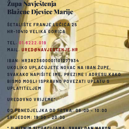
Župa Navještenja
Blažene Djevice Marije
ŠETALIŠTE FRANJE LUČIĆA 25
HR-10410 VELIKA GORICA
TEL.
01.6222.019
MAIL.
URED@NAVJESTENJE.HR
IBAN: HR3823600001101277934
UKOLIKO UPLAĆUJETE NOVAC NA IBAN ŽUPE,
SVAKAKO NAPIŠITE IME, PREZIME I ADRESU KAKO
BISMO MOGLI ISPRAVNO POVEZATI UPLATU S
UPLATITELJEM
UREDOVNO VRIJEME*:
OD PONEDJELJKA DO PETKA: 08:00 – 10:00
SRIJEDOM: 19:00 – 20:00
*
U HITNIM SITUACIJAMA: SVAKI DAN NAKON