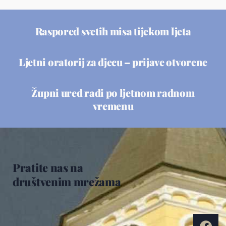
Raspored svetih misa tijekom ljeta
Ljetni oratorij za djecu – prijave otvorene
Župni ured radi po ljetnom radnom
vremenu
Pratite nas na
društvenim mrežama