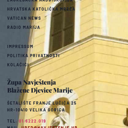
HRVATSKA KATOLIČKA MREŽA
VATICAN NEWS
RADIO MARIJA
IMPRESSUM
POLITIKA PRIVATNOSTI
KOLAČIĆI
Župa Navještenja
Blažene Djevice Marije
ŠETALIŠTE FRANJE LUČIĆA 25
HR-10410 VELIKA GORICA
TEL.
01.6222.019
MAIL.
URED@NAVJESTENJE.HR