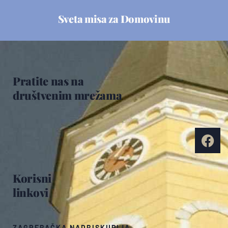
Sveta misa za Domovinu
Pratite nas na
društvenim mrežama
Korisni
linkovi
ZAGREBAČKA NADBISKUPIJA