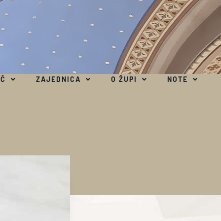
EČ
ZAJEDNICA
O ŽUPI
NOTE