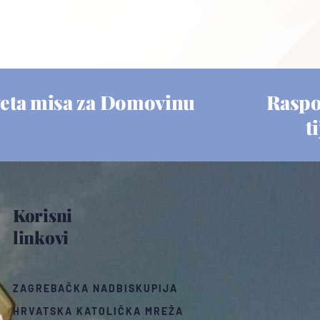
eta misa za Domovinu
Raspo
t
Korisni
linkovi
ZAGREBAČKA NADBISKUPIJA
HRVATSKA KATOLIČKA MREŽA