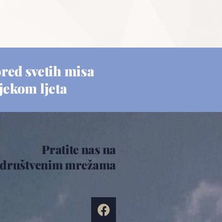
red svetih misa
ijekom ljeta
Pratite nas na
društvenim mrežama