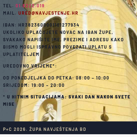
TEL.
01.6222.019
MAIL.
URED@NAVJESTENJE.HR
IBAN: HR3823600001101277934
UKOLIKO UPLAĆUJETE NOVAC NA IBAN ŽUPE,
SVAKAKO NAPIŠITE IME, PREZIME I ADRESU KAKO
BISMO MOGLI ISPRAVNO POVEZATI UPLATU S
UPLATITELJEM
UREDOVNO VRIJEME*:
OD PONEDJELJKA DO PETKA: 08:00 – 10:00
SRIJEDOM: 19:00 – 20:00
*
U HITNIM SITUACIJAMA: SVAKI DAN NAKON SVETE
MISE
P+C 2026. ŽUPA NAVJEŠTENJA BD