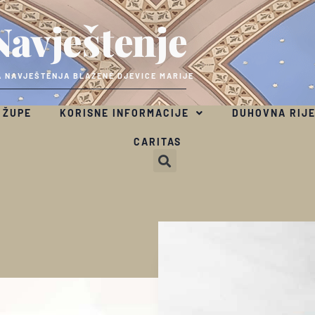
Navještenje
 NAVJEŠTENJA BLAŽENE DJEVICE MARIJE
 ŽUPE
KORISNE INFORMACIJE
DUHOVNA RIJ
CARITAS