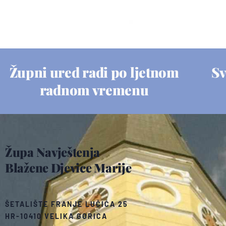
Župni ured radi po ljetnom
Sv
radnom vremenu
Župa Navještenja
Blažene Djevice Marije
ŠETALIŠTE FRANJE LUČIĆA 25
HR-10410 VELIKA GORICA