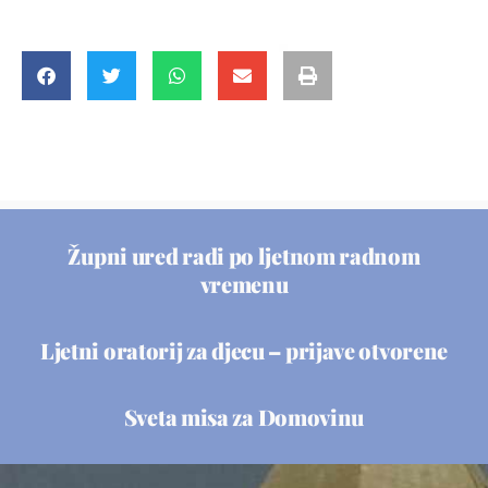
Župni ured radi po ljetnom radnom
vremenu
Ljetni oratorij za djecu – prijave otvorene
Sveta misa za Domovinu