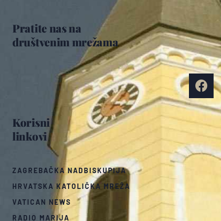
Pratite nas na
društvenim mrežama
Korisni
linkovi
ZAGREBAČKA NADBISKUPIJA
HRVATSKA KATOLIČKA MREŽA
VATICAN NEWS
RADIO MARIJA