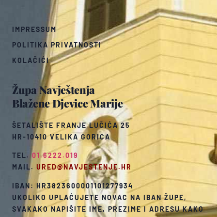
IMPRESSUM
POLITIKA PRIVATNOSTI
KOLAČIĆI
Župa Navještenja
Blažene Djevice Marije
ŠETALIŠTE FRANJE LUČIĆA 25
HR-10410 VELIKA GORICA
TEL.
01.6222.019
MAIL.
URED@NAVJESTENJE.HR
IBAN: HR3823600001101277934
UKOLIKO UPLAĆUJETE NOVAC NA IBAN ŽUPE,
SVAKAKO NAPIŠITE IME, PREZIME I ADRESU KAKO