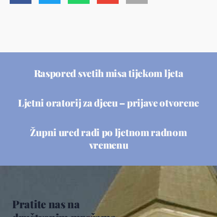
Raspored svetih misa tijekom ljeta
Ljetni oratorij za djecu – prijave otvorene
Župni ured radi po ljetnom radnom
vremenu
Pratite nas na