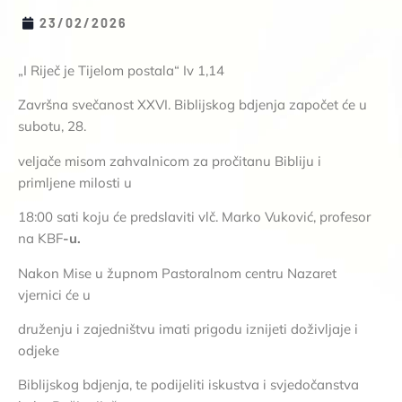
23/02/2026
„I Riječ je Tijelom postala“ Iv 1,14
Završna svečanost XXVI. Biblijskog bdjenja započet će u
subotu, 28.
veljače misom zahvalnicom za pročitanu Bibliju i
primljene milosti u
18:00 sati koju će predslaviti vlč. Marko Vuković, profesor
na KBF
-u.
Nakon Mise u župnom Pastoralnom centru Nazaret
vjernici će u
druženju i zajedništvu imati prigodu iznijeti doživljaje i
odjeke
Biblijskog bdjenja, te podijeliti iskustva i svjedočanstva