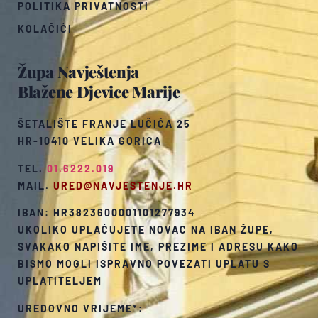
POLITIKA PRIVATNOSTI
KOLAČIĆI
Župa Navještenja
Blažene Djevice Marije
ŠETALIŠTE FRANJE LUČIĆA 25
HR-10410 VELIKA GORICA
TEL.
01.6222.019
MAIL.
URED@NAVJESTENJE.HR
IBAN: HR3823600001101277934
UKOLIKO UPLAĆUJETE NOVAC NA IBAN ŽUPE,
SVAKAKO NAPIŠITE IME, PREZIME I ADRESU KAKO
BISMO MOGLI ISPRAVNO POVEZATI UPLATU S
UPLATITELJEM
UREDOVNO VRIJEME*: