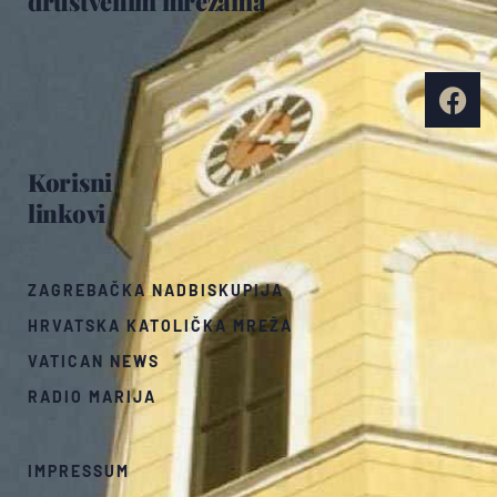
društvenim mrežama
Korisni
linkovi
ZAGREBAČKA NADBISKUPIJA
HRVATSKA KATOLIČKA MREŽA
VATICAN NEWS
RADIO MARIJA
IMPRESSUM