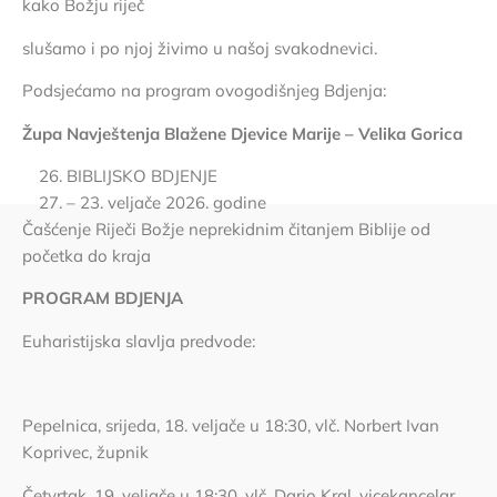
kako Božju riječ
slušamo i po njoj živimo u našoj svakodnevici.
Podsjećamo na program ovogodišnjeg Bdjenja:
Župa Navještenja Blažene Djevice Marije – Velika Gorica
BIBLIJSKO BDJENJE
– 23. veljače 2026. godine
Čašćenje Riječi Božje neprekidnim čitanjem Biblije od
početka do kraja
PROGRAM BDJENJA
Euharistijska slavlja predvode:
Pepelnica, srijeda, 18. veljače u 18:30, vlč. Norbert Ivan
Koprivec, župnik
Četvrtak, 19. veljače u 18:30, vlč. Dario Kral, vicekancelar