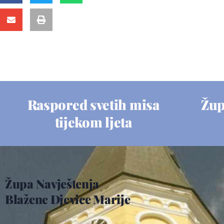
Raspored svetih misa
Žup
tijekom ljeta
Župa Navještenja
Blažene Djevice Marije