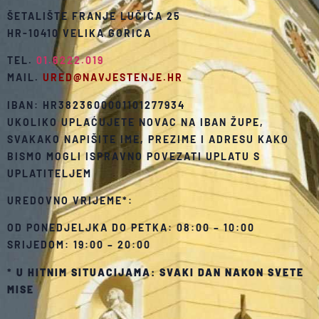
ŠETALIŠTE FRANJE LUČIĆA 25
HR-10410 VELIKA GORICA
TEL.
01.6222.019
MAIL.
URED@NAVJESTENJE.HR
IBAN: HR3823600001101277934
UKOLIKO UPLAĆUJETE NOVAC NA IBAN ŽUPE,
SVAKAKO NAPIŠITE IME, PREZIME I ADRESU KAKO
BISMO MOGLI ISPRAVNO POVEZATI UPLATU S
UPLATITELJEM
UREDOVNO VRIJEME*:
OD PONEDJELJKA DO PETKA: 08:00 – 10:00
SRIJEDOM: 19:00 – 20:00
*
U HITNIM SITUACIJAMA: SVAKI DAN NAKON SVETE
MISE