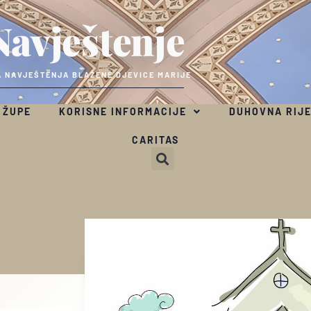
Navještenje
 NAVJEŠTENJA BLAŽENE DJEVICE MARIJE
 ŽUPE
KORISNE INFORMACIJE
DUHOVNA RIJ
CARITAS