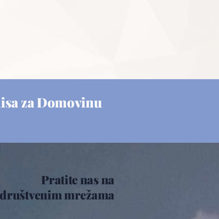
misa za Domovinu
Pratite nas na
društvenim mrežama