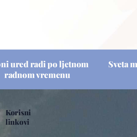
ni ured radi po ljetnom
Sveta 
radnom vremenu
Korisni
linkovi