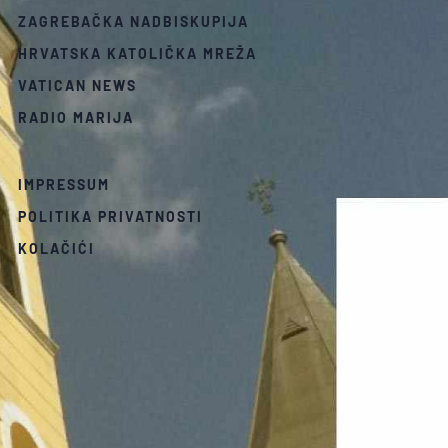
ZAGREBAČKA NADBISKUPIJA
HRVATSKA KATOLIČKA MREŽA
VATICAN NEWS
RADIO MARIJA
IMPRESSUM
POLITIKA PRIVATNOSTI
KOLAČIĆI