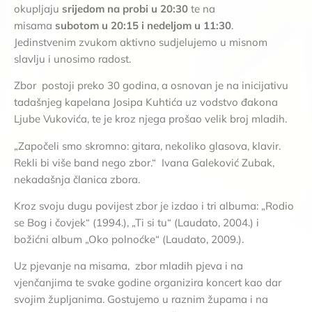
okupljaju
srijedom na probi u 20:30
te na
misama
subotom u 20:15 i nedeljom u 11:30
.
Jedinstvenim zvukom aktivno sudjelujemo u misnom
slavlju i unosimo radost.
Zbor postoji preko 30 godina, a osnovan je na inicijativu
tadašnjeg kapelana Josipa Kuhtića uz vodstvo đakona
Ljube Vukovića, te je kroz njega prošao velik broj mladih.
„Započeli smo skromno: gitara, nekoliko glasova, klavir.
Rekli bi više band nego zbor.“ Ivana Galeković Zubak,
nekadašnja članica zbora.
Kroz svoju dugu povijest zbor je izdao i tri albuma: „Rodio
se Bog i čovjek“ (1994.), „Ti si tu“ (Laudato, 2004.) i
božićni album „Oko polnoćke“ (Laudato, 2009.).
Uz pjevanje na misama, zbor mladih pjeva i na
vjenčanjima te svake godine organizira koncert kao dar
svojim župljanima. Gostujemo u raznim župama i na