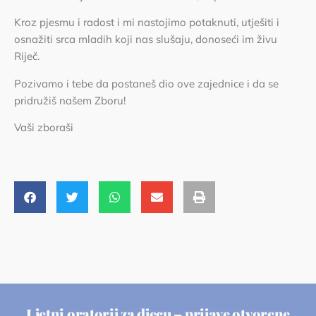
Kroz pjesmu i radost i mi nastojimo potaknuti, utješiti i
osnažiti srca mladih koji nas slušaju, donoseći im živu
Riječ.
Pozivamo i tebe da postaneš dio ove zajednice i da se
pridružiš našem Zboru!
Vaši zboraši
Ljetni oratorij za djecu – prijave otvorene