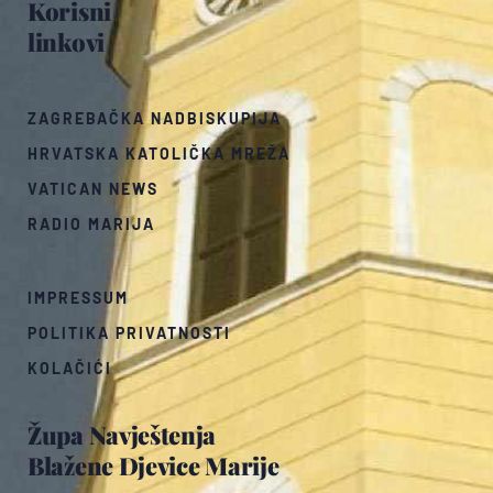
Korisni
linkovi
ZAGREBAČKA NADBISKUPIJA
HRVATSKA KATOLIČKA MREŽA
VATICAN NEWS
RADIO MARIJA
IMPRESSUM
POLITIKA PRIVATNOSTI
KOLAČIĆI
Župa Navještenja
Blažene Djevice Marije