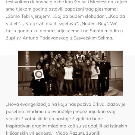
festivalima duhovne glazbe kao što su Uskrsfest na kojem
smo tijekom godina ostavili zapaženi trag pjesmama:
„Samo Tebi vjerujem“, „Daj da budem slobodan“, „Kao da
vidjeh“, „ Kralj svih mojih svjetova“, „Nađeni Bog“. Već
treću godinu za redom sudjelujemo i na Smotri mladih u
župi sv. Antuna Padovanskog u Sesvetskim Selima.
„Nova evangelizacija na koju nas poziva Crkva, izazov je
posebno mladima da evanđelje prepoznaju kao svoj
vlastiti životni stil te ga nastoje živjeti da bude
inspirativan drugim mladima koji su se udaljili od istinskih
kršćanskih vrijednosti.“ Vlado Razum, župnik.