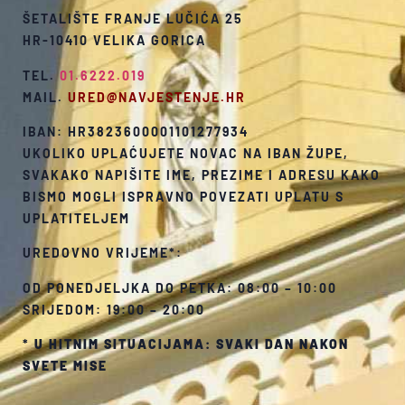
ŠETALIŠTE FRANJE LUČIĆA 25
HR-10410 VELIKA GORICA
TEL.
01.6222.019
MAIL.
URED@NAVJESTENJE.HR
IBAN: HR3823600001101277934
UKOLIKO UPLAĆUJETE NOVAC NA IBAN ŽUPE,
SVAKAKO NAPIŠITE IME, PREZIME I ADRESU KAKO
BISMO MOGLI ISPRAVNO POVEZATI UPLATU S
UPLATITELJEM
UREDOVNO VRIJEME*:
OD PONEDJELJKA DO PETKA: 08:00 – 10:00
SRIJEDOM: 19:00 – 20:00
*
U HITNIM SITUACIJAMA: SVAKI DAN NAKON
SVETE MISE