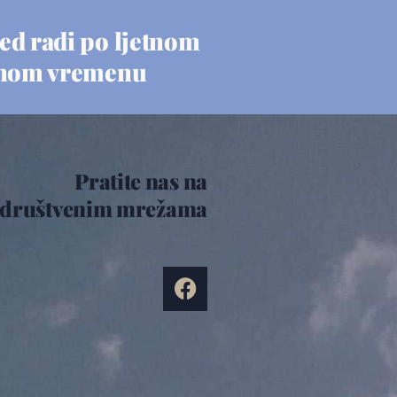
ed radi po ljetnom
nom vremenu
Pratite nas na
društvenim mrežama