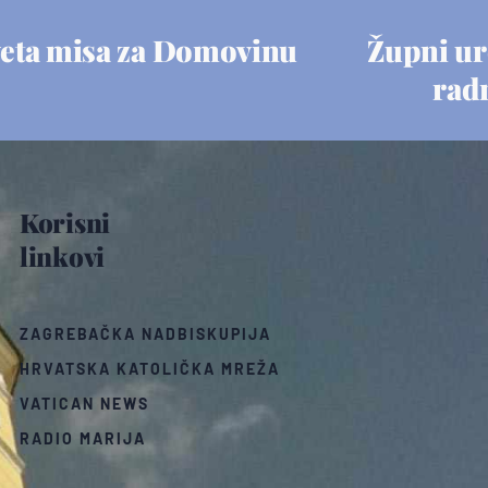
eta misa za Domovinu
Župni ur
rad
Korisni
linkovi
ZAGREBAČKA NADBISKUPIJA
HRVATSKA KATOLIČKA MREŽA
VATICAN NEWS
RADIO MARIJA