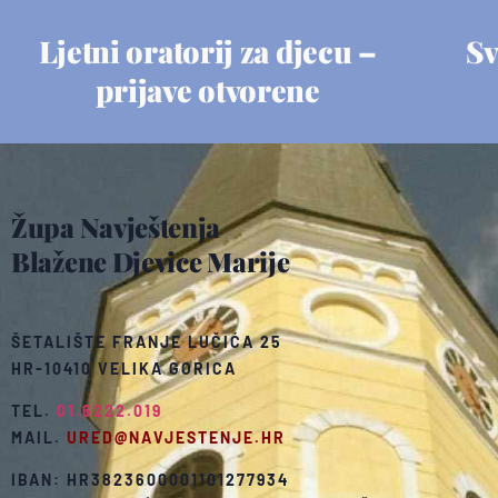
Ljetni oratorij za djecu –
Sv
prijave otvorene
Župa Navještenja
Blažene Djevice Marije
ŠETALIŠTE FRANJE LUČIĆA 25
HR-10410 VELIKA GORICA
TEL.
01.6222.019
MAIL.
URED@NAVJESTENJE.HR
IBAN: HR3823600001101277934