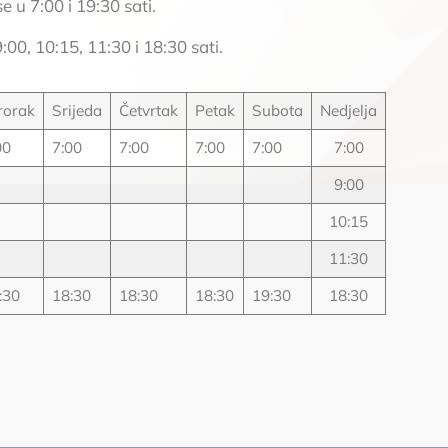
 u 7:00 i 19:30 sati.
:00, 10:15, 11:30 i 18:30 sati.
rorak
Srijeda
Četvrtak
Petak
Subota
Nedjelja
00
7:00
7:00
7:00
7:00
7:00
9:00
10:15
11:30
:30
18:30
18:30
18:30
19:30
18:30