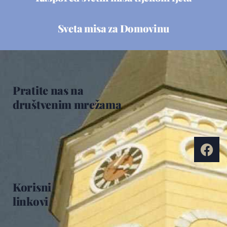
Sveta misa za Domovinu
Pratite nas na
društvenim mrežama
Korisni
linkovi