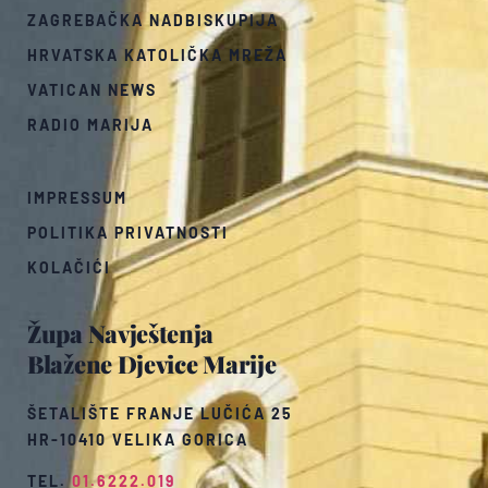
ZAGREBAČKA NADBISKUPIJA
HRVATSKA KATOLIČKA MREŽA
VATICAN NEWS
RADIO MARIJA
IMPRESSUM
POLITIKA PRIVATNOSTI
KOLAČIĆI
Župa Navještenja
Blažene Djevice Marije
ŠETALIŠTE FRANJE LUČIĆA 25
HR-10410 VELIKA GORICA
TEL.
01.6222.019