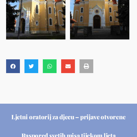
Ljetni oratorij za djecu – prijave otvorene
Raspored svetih misa tijekom ljeta