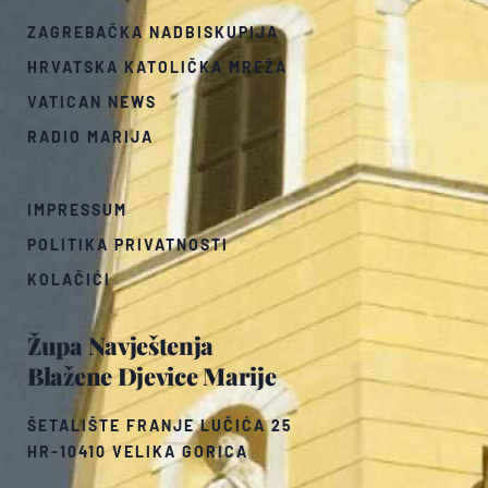
ZAGREBAČKA NADBISKUPIJA
HRVATSKA KATOLIČKA MREŽA
VATICAN NEWS
RADIO MARIJA
IMPRESSUM
POLITIKA PRIVATNOSTI
KOLAČIĆI
Župa Navještenja
Blažene Djevice Marije
ŠETALIŠTE FRANJE LUČIĆA 25
HR-10410 VELIKA GORICA