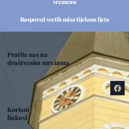
vremenu
Raspored svetih misa tijekom ljeta
Pratite nas na
društvenim mrežama
Korisni
linkovi