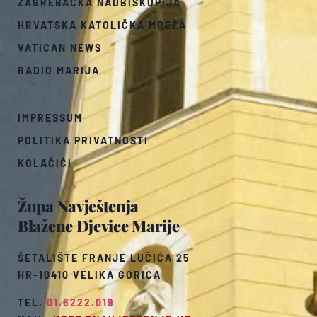
ZAGREBAČKA NADBISKUPIJA
HRVATSKA KATOLIČKA MREŽA
VATICAN NEWS
RADIO MARIJA
IMPRESSUM
POLITIKA PRIVATNOSTI
KOLAČIĆI
Župa Navještenja
Blažene Djevice Marije
ŠETALIŠTE FRANJE LUČIĆA 25
HR-10410 VELIKA GORICA
TEL.
01.6222.019