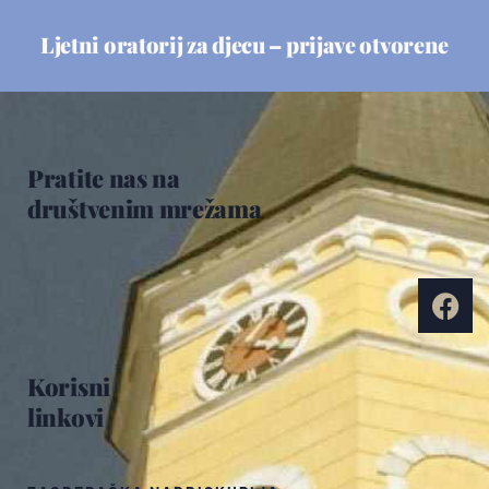
Ljetni oratorij za djecu – prijave otvorene
Pratite nas na
društvenim mrežama
Korisni
linkovi