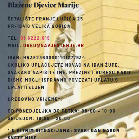
Blažene Djevice Marije
ŠETALIŠTE FRANJE LUČIĆA 25
HR-10410 VELIKA GORICA
TEL.
01.6222.019
MAIL.
URED@NAVJESTENJE.HR
IBAN: HR3823600001101277934
UKOLIKO UPLAĆUJETE NOVAC NA IBAN ŽUPE,
SVAKAKO NAPIŠITE IME, PREZIME I ADRESU KAKO
BISMO MOGLI ISPRAVNO POVEZATI UPLATU S
UPLATITELJEM
UREDOVNO VRIJEME*:
OD PONEDJELJKA DO PETKA: 08:00 – 10:00
SRIJEDOM: 19:00 – 20:00
*
U HITNIM SITUACIJAMA: SVAKI DAN NAKON
SVETE MISE