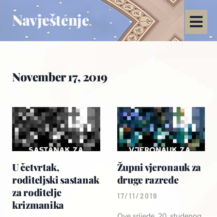
Navještenje
November 17, 2019
U četvrtak,
Župni vjeronauk za
roditeljski sastanak
druge razrede
za roditelje
17/11/2019
krizmanika
Ove srijede, 20. studenog,