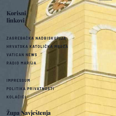
Korisni
linkovi
ZAGREBAČKA NADBISKUPIJA
HRVATSKA KATOLIČKA MREŽA
VATICAN NEWS
RADIO MARIJA
IMPRESSUM
POLITIKA PRIVATNOSTI
KOLAČIĆI
Župa Navještenja