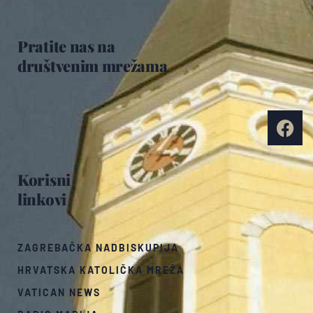
Pratite nas na
društvenim mrežama
Korisni
linkovi
ZAGREBAČKA NADBISKUPIJA
HRVATSKA KATOLIČKA MREŽA
VATICAN NEWS