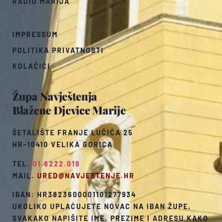
RADIO MARIJA
IMPRESSUM
POLITIKA PRIVATNOSTI
KOLAČIĆI
Župa Navještenja
Blažene Djevice Marije
ŠETALIŠTE FRANJE LUČIĆA 25
HR-10410 VELIKA GORICA
TEL.
01.6222.019
MAIL.
URED@NAVJESTENJE.HR
IBAN: HR3823600001101277934
UKOLIKO UPLAĆUJETE NOVAC NA IBAN ŽUPE,
SVAKAKO NAPIŠITE IME, PREZIME I ADRESU KAKO