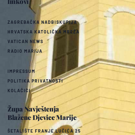
linkovi
ZAGREBAČKA NADBISKUPIJA
HRVATSKA KATOLIČKA MREŽA
VATICAN NEWS
RADIO MARIJA
IMPRESSUM
POLITIKA PRIVATNOSTI
KOLAČIĆI
Župa Navještenja
Blažene Djevice Marije
ŠETALIŠTE FRANJE LUČIĆA 25