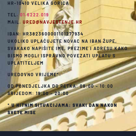
HR-10410 VELIKA GORICA
TEL.
01.6222.019
MAIL.
URED@NAVJESTENJE.HR
IBAN: HR3823600001101277934
UKOLIKO UPLAĆUJETE NOVAC NA IBAN ŽUPE,
SVAKAKO NAPIŠITE IME, PREZIME I ADRESU KAKO
BISMO MOGLI ISPRAVNO POVEZATI UPLATU S
UPLATITELJEM
UREDOVNO VRIJEME*:
OD PONEDJELJKA DO PETKA: 08:00 – 10:00
SRIJEDOM: 19:00 – 20:00
*
U HITNIM SITUACIJAMA: SVAKI DAN NAKON
SVETE MISE