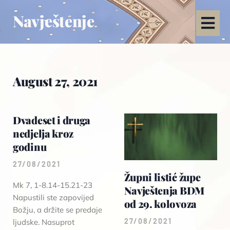
Navještenje
August 27, 2021
Dvadeset i druga
nedjelja kroz
godinu
27/08/2021
Župni listić župe
Mk 7, 1-8.14-15.21-23
Navještenja BDM
Napustili ste zapovijed
od 29. kolovoza
Božju, a držite se predaje
27/08/2021
ljudske. Nasuprot