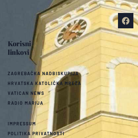
Korisni
linkovi
ZAGREBAČKA NADBISKUPIJA
HRVATSKA KATOLIČKA MREŽA
VATICAN NEWS
RADIO MARIJA
IMPRESSUM
POLITIKA PRIVATNOSTI