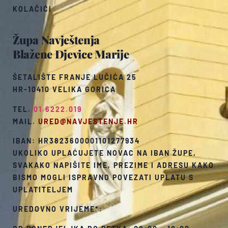
KOLAČIĆI
Župa Navještenja
Blažene Djevice Marije
ŠETALIŠTE FRANJE LUČIĆA 25
HR-10410 VELIKA GORICA
TEL.
01.6222.019
MAIL.
URED@NAVJESTENJE.HR
IBAN: HR3823600001101277934
UKOLIKO UPLAĆUJETE NOVAC NA IBAN ŽUPE,
SVAKAKO NAPIŠITE IME, PREZIME I ADRESU KAKO
BISMO MOGLI ISPRAVNO POVEZATI UPLATU S
UPLATITELJEM
UREDOVNO VRIJEME*: