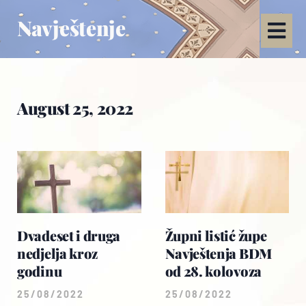
Navještenje
August 25, 2022
Dvadeset i druga
Župni listić župe
nedjelja kroz
Navještenja BDM
godinu
od 28. kolovoza
25/08/2022
25/08/2022