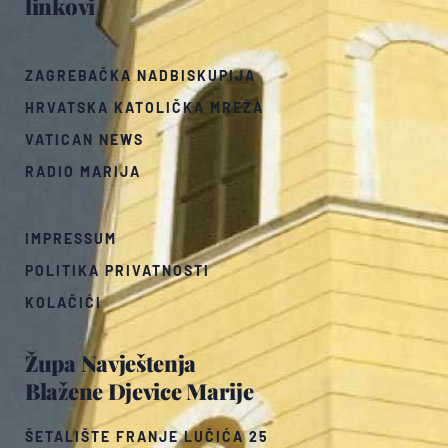
linkovi
ZAGREBAČKA NADBISKUPIJA
HRVATSKA KATOLIČKA MREŽA
VATICAN NEWS
RADIO MARIJA
IMPRESSUM
POLITIKA PRIVATNOSTI
KOLAČIĆI
Župa Navještenja
Blažene Djevice Marije
ŠETALIŠTE FRANJE LUČIĆA 25