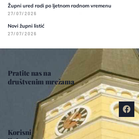
Župni ured radi po ljetnom radnom vremenu
27/07/2026
Novi župni listić
27/07/2026
Pratite nas na
društvenim mrežama
Korisni