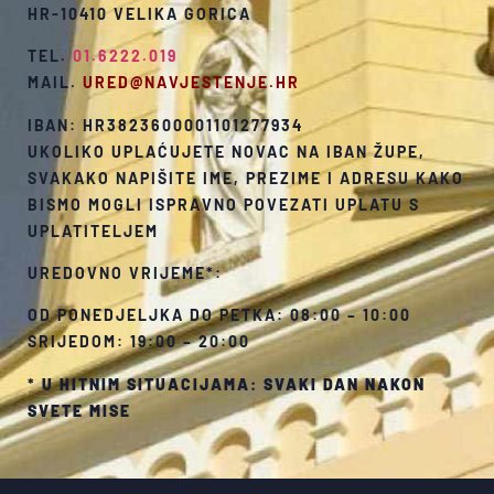
HR-10410 VELIKA GORICA
TEL.
01.6222.019
MAIL.
URED@NAVJESTENJE.HR
IBAN: HR3823600001101277934
UKOLIKO UPLAĆUJETE NOVAC NA IBAN ŽUPE,
SVAKAKO NAPIŠITE IME, PREZIME I ADRESU KAKO
BISMO MOGLI ISPRAVNO POVEZATI UPLATU S
UPLATITELJEM
UREDOVNO VRIJEME*:
OD PONEDJELJKA DO PETKA: 08:00 – 10:00
SRIJEDOM: 19:00 – 20:00
*
U HITNIM SITUACIJAMA: SVAKI DAN NAKON
SVETE MISE