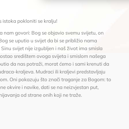
istoka pokloniti se kralju!
a nam govori: Bog se objavio svemu svijetu, on
. Bog se uputio u svijet da bi se približio nama
inu svijet nije izgubljen i naš život ima smisla
postao središtem ovoga svijeta i smislom našega
utio da nas potraži, morat ćemo i sami krenuti da
aca-kraljeva. Mudraci ili kraljevi predstavljaju
ogom. Oni pokazuju što znači traganje za Bogom: to
ene okvire i navike, dati se na neizvjestan put,
smijavanja od strane onih koji ne traže.