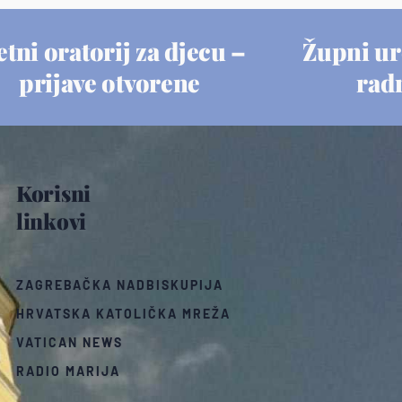
etni oratorij za djecu –
Župni ur
prijave otvorene
rad
Korisni
linkovi
ZAGREBAČKA NADBISKUPIJA
HRVATSKA KATOLIČKA MREŽA
VATICAN NEWS
RADIO MARIJA