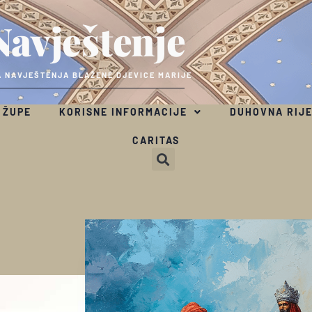
Navještenje
 NAVJEŠTENJA BLAŽENE DJEVICE MARIJE
 ŽUPE
KORISNE INFORMACIJE
DUHOVNA RIJ
CARITAS