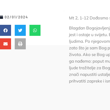
02/01/2024
Mt 2, 1-12 Dođosmo s 
Blagdan Bogojavljenj
jest i ostaje u svijetu
ljudima. Po njegovom S
zato što je sam Bog 
života. Ako se Bog up
ga nađemo: poput mudr
ljude tražitelje za B
znači napustiti ustalj
prihvatiti zapreke i i