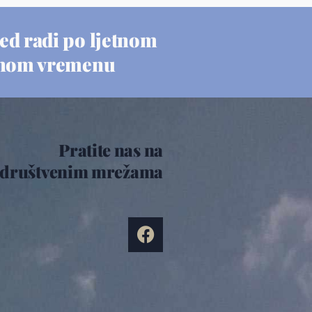
ed radi po ljetnom
nom vremenu
Pratite nas na
društvenim mrežama