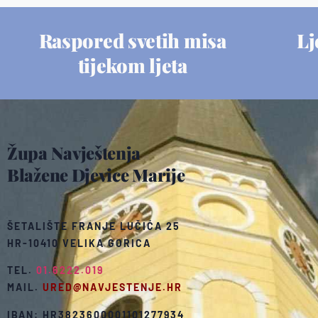
Raspored svetih misa
Lj
tijekom ljeta
Župa Navještenja
Blažene Djevice Marije
ŠETALIŠTE FRANJE LUČIĆA 25
HR-10410 VELIKA GORICA
TEL.
01.6222.019
MAIL.
URED@NAVJESTENJE.HR
IBAN: HR3823600001101277934