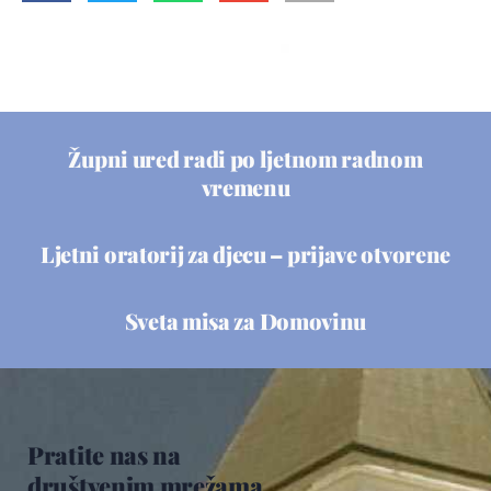
Župni ured radi po ljetnom radnom
vremenu
Ljetni oratorij za djecu – prijave otvorene
Sveta misa za Domovinu
Pratite nas na
društvenim mrežama