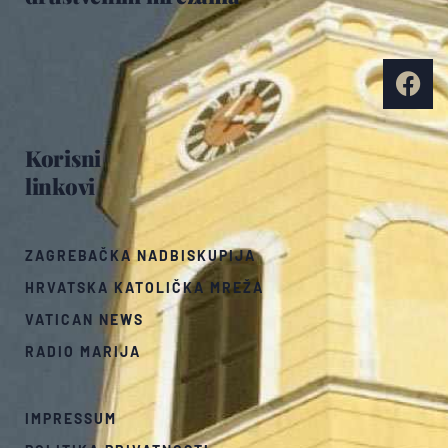
Korisni
linkovi
ZAGREBAČKA NADBISKUPIJA
HRVATSKA KATOLIČKA MREŽA
VATICAN NEWS
RADIO MARIJA
IMPRESSUM