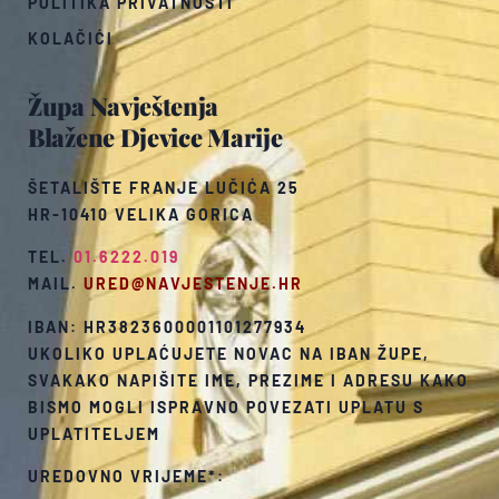
POLITIKA PRIVATNOSTI
KOLAČIĆI
Župa Navještenja
Blažene Djevice Marije
ŠETALIŠTE FRANJE LUČIĆA 25
HR-10410 VELIKA GORICA
TEL.
01.6222.019
MAIL.
URED@NAVJESTENJE.HR
IBAN: HR3823600001101277934
UKOLIKO UPLAĆUJETE NOVAC NA IBAN ŽUPE,
SVAKAKO NAPIŠITE IME, PREZIME I ADRESU KAKO
BISMO MOGLI ISPRAVNO POVEZATI UPLATU S
UPLATITELJEM
UREDOVNO VRIJEME*: