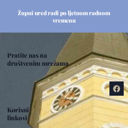
Župni ured radi po ljetnom radnom
vremenu
Pratite nas na
društvenim mrežama
Korisni
linkovi