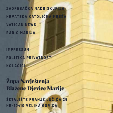
ZAGREBAČKA NADBISKUPIJA
HRVATSKA KATOLIČKA MREŽA
VATICAN NEWS
RADIO MARIJA
IMPRESSUM
POLITIKA PRIVATNOSTI
KOLAČIĆI
Župa Navještenja
Blažene Djevice Marije
ŠETALIŠTE FRANJE LUČIĆA 25
HR-10410 VELIKA GORICA