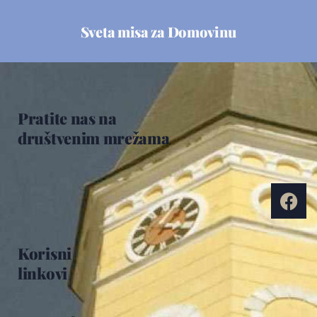
Sveta misa za Domovinu
Pratite nas na
društvenim mrežama
Korisni
linkovi