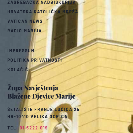
ZAGREBAČKA NADBISKUPIJA
HRVATSKA KATOLIČKA MREŽA
VATICAN NEWS
RADIO MARIJA
IMPRESSUM
POLITIKA PRIVATNOSTI
KOLAČIĆI
Župa Navještenja
Blažene Djevice Marije
ŠETALIŠTE FRANJE LUČIĆA 25
HR-10410 VELIKA GORICA
TEL.
01.6222.019