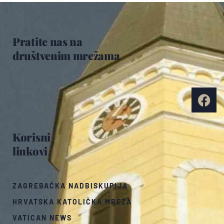
Pratite nas na
društvenim mrežama
Korisni
linkovi
ZAGREBAČKA NADBISKUPIJA
HRVATSKA KATOLIČKA MREŽA
VATICAN NEWS