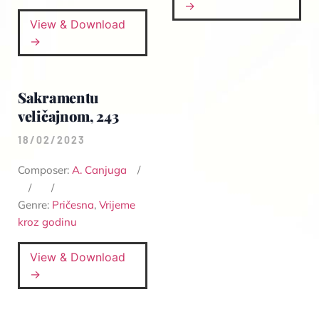
→
View & Download
→
Sakramentu
veličajnom, 243
18/02/2023
Composer:
A. Canjuga
Genre:
Pričesna
,
Vrijeme
kroz godinu
View & Download
→