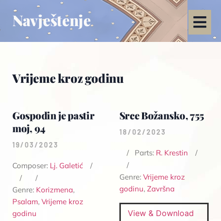
Navještenje
Vrijeme kroz godinu
Gospodin je pastir
Srce Božansko, 755
moj, 94
18/02/2023
19/03/2023
Parts:
R. Krestin
Composer:
Lj. Galetić
Genre:
Vrijeme kroz
godinu
,
Završna
Genre:
Korizmena
,
Psalam
,
Vrijeme kroz
View & Download
godinu