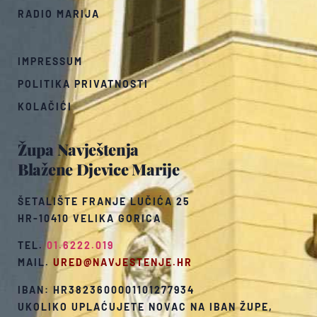
RADIO MARIJA
IMPRESSUM
POLITIKA PRIVATNOSTI
KOLAČIĆI
Župa Navještenja
Blažene Djevice Marije
ŠETALIŠTE FRANJE LUČIĆA 25
HR-10410 VELIKA GORICA
TEL.
01.6222.019
MAIL.
URED@NAVJESTENJE.HR
IBAN: HR3823600001101277934
UKOLIKO UPLAĆUJETE NOVAC NA IBAN ŽUPE,