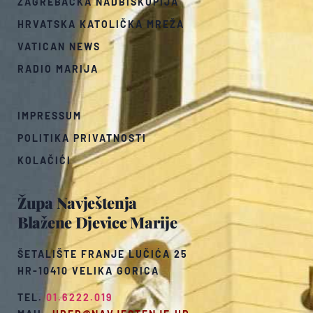
ZAGREBAČKA NADBISKUPIJA
HRVATSKA KATOLIČKA MREŽA
VATICAN NEWS
RADIO MARIJA
IMPRESSUM
POLITIKA PRIVATNOSTI
KOLAČIĆI
Župa Navještenja
Blažene Djevice Marije
ŠETALIŠTE FRANJE LUČIĆA 25
HR-10410 VELIKA GORICA
TEL.
01.6222.019