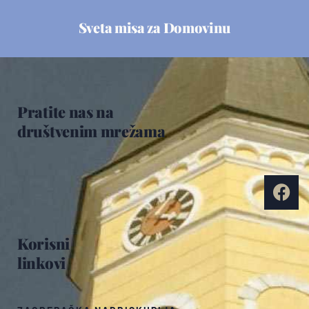
Sveta misa za Domovinu
Pratite nas na
društvenim mrežama
Korisni
linkovi