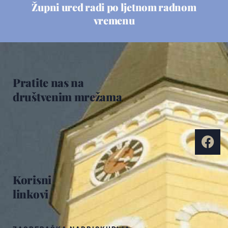
Župni ured radi po ljetnom radnom
vremenu
Pratite nas na
društvenim mrežama
Korisni
linkovi