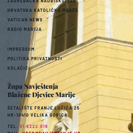
ZAGREBAČKA NADBISKUPIJA
HRVATSKA KATOLIČKA MREŽA
VATICAN NEWS
RADIO MARIJA
IMPRESSUM
POLITIKA PRIVATNOSTI
KOLAČIĆI
Župa Navještenja
Blažene Djevice Marije
ŠETALIŠTE FRANJE LUČIĆA 25
HR-10410 VELIKA GORICA
TEL.
01.6222.019