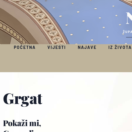
ŽUPA
POČETNA
VIJESTI
NAJAVE
IZ ŽIVOTA
Grgat
Pokaži mi,