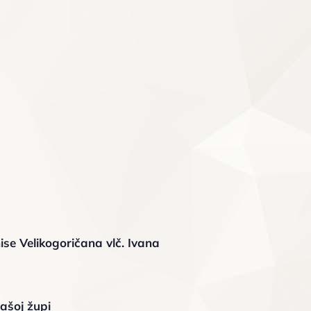
ise Velikogoričana vlč. Ivana
ašoj župi