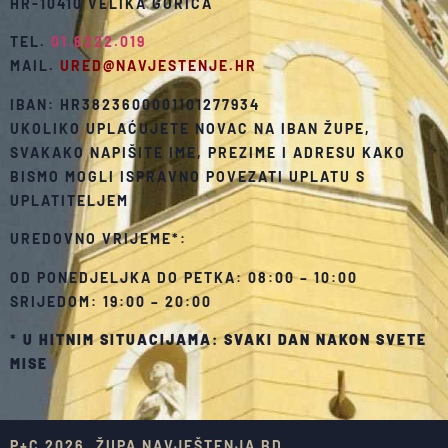
HR-10410 VELIKA GORICA
TEL.
01.6222.019
MAIL.
URED@NAVJESTENJE.HR
IBAN: HR3823600001101277934
UKOLIKO UPLAĆUJETE NOVAC NA IBAN ŽUPE,
SVAKAKO NAPIŠITE IME, PREZIME I ADRESU KAKO
BISMO MOGLI ISPRAVNO POVEZATI UPLATU S
UPLATITELJEM
UREDOVNO VRIJEME*:
OD PONEDJELJKA DO PETKA: 08:00 – 10:00
SRIJEDOM: 19:00 – 20:00
*
U HITNIM SITUACIJAMA: SVAKI DAN NAKON SVETE
MISE
P+C 2026. ŽUPA NAVJEŠTENJA BD