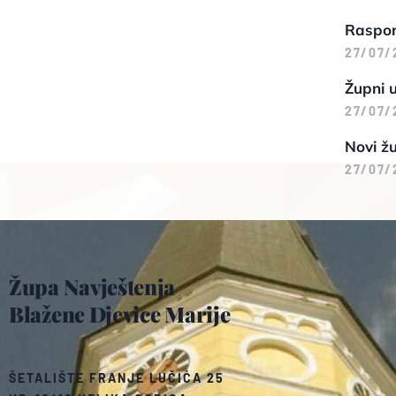
Raspore
27/07/
Župni 
27/07/
Novi žu
27/07/
Župa Navještenja
Blažene Djevice Marije
ŠETALIŠTE FRANJE LUČIĆA 25