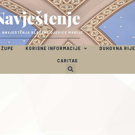
Navještenje
 NAVJEŠTENJA BLAŽENE DJEVICE MARIJE
 ŽUPE
KORISNE INFORMACIJE
DUHOVNA RIJ
CARITAS