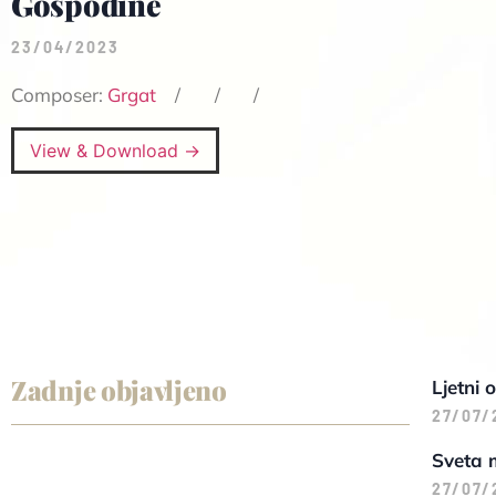
Gospodine
23/04/2023
Composer:
Grgat
View & Download →
Zadnje objavljeno
Ljetni 
27/07/
Sveta 
27/07/