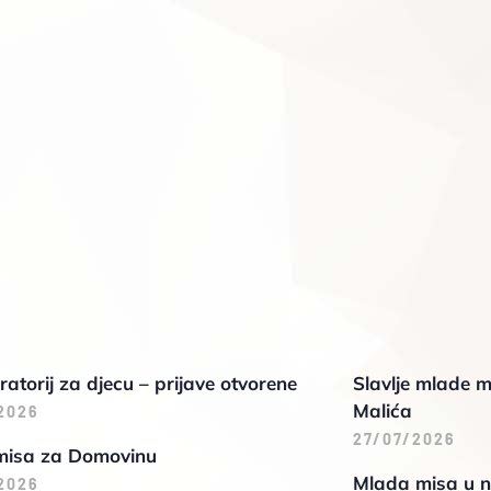
oratorij za djecu – prijave otvorene
Slavlje mlade m
Malića
2026
27/07/2026
misa za Domovinu
Mlada misa u n
2026