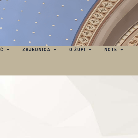
EČ
ZAJEDNICA
O ŽUPI
NOTE