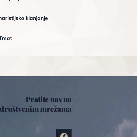
aristijsko klanjanje
Trsat
Pratite nas na
društvenim mrežama