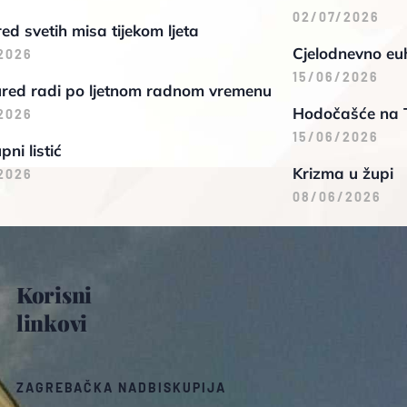
02/07/2026
d svetih misa tijekom ljeta
Cjelodnevno euh
2026
15/06/2026
ured radi po ljetnom radnom vremenu
Hodočašće na 
2026
15/06/2026
pni listić
Krizma u župi
2026
08/06/2026
Korisni
linkovi
ZAGREBAČKA NADBISKUPIJA