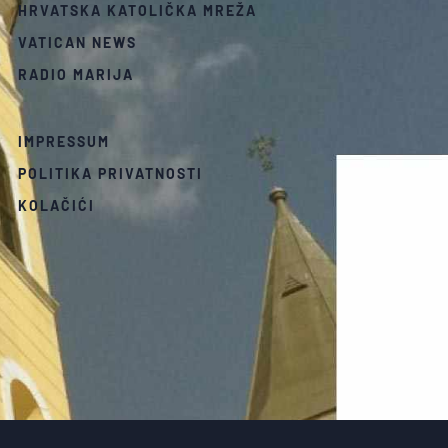
HRVATSKA KATOLIČKA MREŽA
VATICAN NEWS
RADIO MARIJA
IMPRESSUM
POLITIKA PRIVATNOSTI
KOLAČIĆI