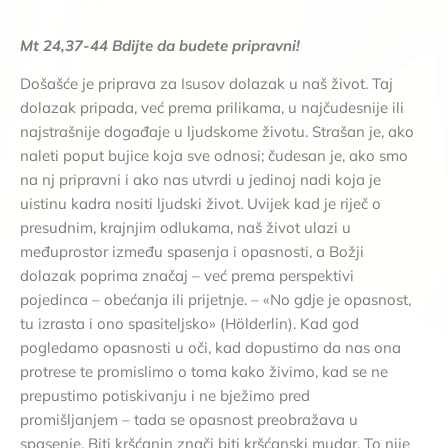
Mt 24,37-44 Bdijte da budete pripravni!
Došašće je priprava za Isusov dolazak u naš život. Taj
dolazak pripada, već prema prilikama, u najčudesnije ili
najstrašnije događaje u ljudskome životu. Strašan je, ako
naleti poput bujice koja sve odnosi; čudesan je, ako smo
na nj pripravni i ako nas utvrdi u jedinoj nadi koja je
uistinu kadra nositi ljudski život. Uvijek kad je riječ o
presudnim, krajnjim odlukama, naš život ulazi u
međuprostor između spasenja i opasnosti, a Božji
dolazak poprima značaj – već prema perspektivi
pojedinca – obećanja ili prijetnje. – «No gdje je opasnost,
tu izrasta i ono spasiteljsko» (Hölderlin). Kad god
pogledamo opasnosti u oči, kad dopustimo da nas ona
protrese te promislimo o toma kako živimo, kad se ne
prepustimo potiskivanju i ne bježimo pred
promišljanjem – tada se opasnost preobražava u
spasenje. Biti kršćanin znači biti kršćanski mudar. To nije