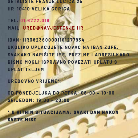
ŠETALIŠTE FRANJE LUČIĆA 25
HR-10410 VELIKA GORICA
TEL.
01.6222.019
MAIL.
URED@NAVJESTENJE.HR
IBAN: HR3823600001101277934
UKOLIKO UPLAĆUJETE NOVAC NA IBAN ŽUPE,
SVAKAKO NAPIŠITE IME, PREZIME I ADRESU KAKO
BISMO MOGLI ISPRAVNO POVEZATI UPLATU S
UPLATITELJEM
UREDOVNO VRIJEME*:
OD PONEDJELJKA DO PETKA: 08:00 – 10:00
SRIJEDOM: 19:00 – 20:00
*
U HITNIM SITUACIJAMA: SVAKI DAN NAKON
SVETE MISE