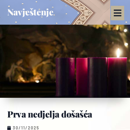
Navještenje
Prva nedjelja došašća
30/11/2025