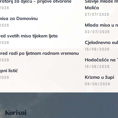
oratorij za djecu – prijave otvorene
Slavlje mlade m
Malića
2026
27/07/2026
misa za Domovinu
Mlada misa u n
2026
02/07/2026
d svetih misa tijekom ljeta
Cjelodnevno euh
2026
15/06/2026
ured radi po ljetnom radnom vremenu
Hodočašće na 
2026
15/06/2026
pni listić
Krizma u župi
2026
08/06/2026
Korisni