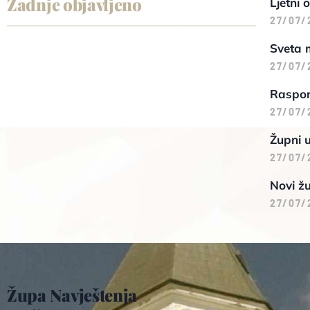
Zadnje objavljeno
Ljetni 
27/07/
Sveta 
27/07/
Raspore
27/07/
Župni 
27/07/
Novi žu
27/07/
Župa Navještenja