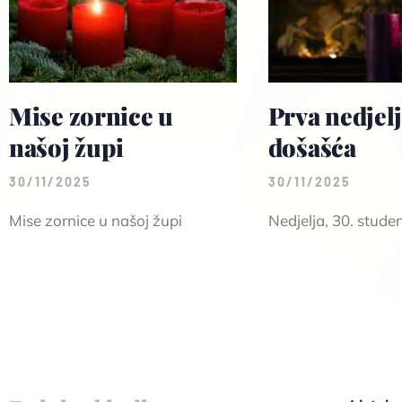
Mise zornice u
Prva nedjel
našoj župi
došašća
30/11/2025
30/11/2025
Mise zornice u našoj župi
Nedjelja, 30. stude