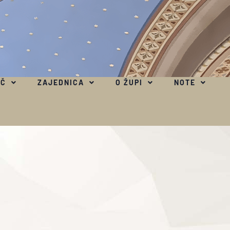
EČ
ZAJEDNICA
O ŽUPI
NOTE