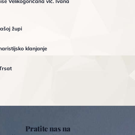
ise Velikogoričana vlč. Ivana
ašoj župi
aristijsko klanjanje
Trsat
Pratite nas na