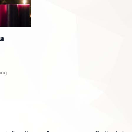
ja
nog