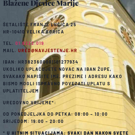
Blažene Djevice Marije
ŠETALIŠTE FRANJE LUČIĆA 25
HR-10410 VELIKA GORICA
TEL.
01.6222.019
MAIL.
URED@NAVJESTENJE.HR
IBAN: HR3823600001101277934
UKOLIKO UPLAĆUJETE NOVAC NA IBAN ŽUPE,
SVAKAKO NAPIŠITE IME, PREZIME I ADRESU KAKO
BISMO MOGLI ISPRAVNO POVEZATI UPLATU S
UPLATITELJEM
UREDOVNO VRIJEME*:
OD PONEDJELJKA DO PETKA: 08:00 – 10:00
SRIJEDOM: 19:00 – 20:00
*
U HITNIM SITUACIJAMA: SVAKI DAN NAKON SVETE