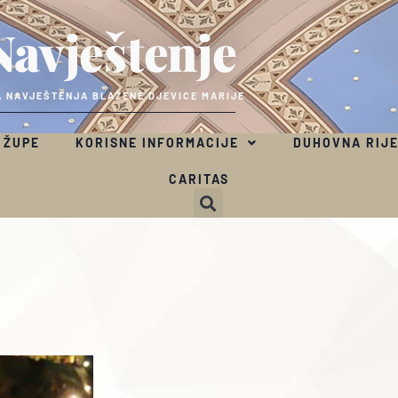
Navještenje
 NAVJEŠTENJA BLAŽENE DJEVICE MARIJE
 ŽUPE
KORISNE INFORMACIJE
DUHOVNA RIJ
CARITAS