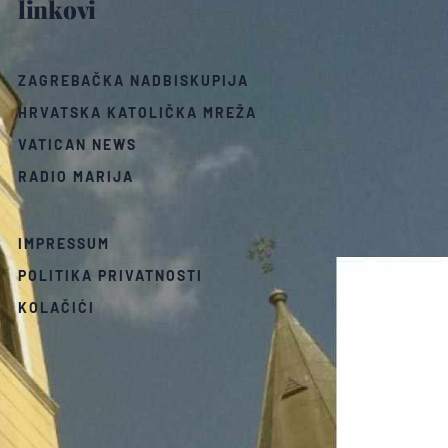
linkovi
ZAGREBAČKA NADBISKUPIJA
HRVATSKA KATOLIČKA MREŽA
VATICAN NEWS
RADIO MARIJA
IMPRESSUM
POLITIKA PRIVATNOSTI
KOLAČIĆI